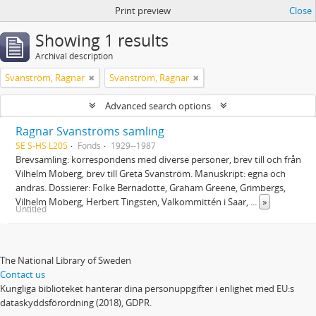
Print preview
Close
Showing 1 results
Archival description
Svanström, Ragnar
Svanström, Ragnar
Advanced search options
Ragnar Svanströms samling
SE S-HS L205
Fonds
1929--1987
Brevsamling: korrespondens med diverse personer, brev till och från
Vilhelm Moberg, brev till Greta Svanström. Manuskript: egna och
andras. Dossierer: Folke Bernadotte, Graham Greene, Grimbergs,
Vilhelm Moberg, Herbert Tingsten, Valkommittén i Saar,
...
»
Untitled
The National Library of Sweden
Contact us
Kungliga biblioteket hanterar dina personuppgifter i enlighet med EU:s
dataskyddsförordning (2018), GDPR.