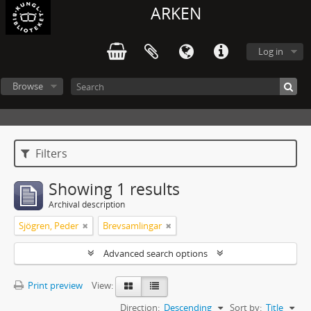
ARKEN
Log in
Browse
Filters
Showing 1 results
Archival description
Sjögren, Peder
Brevsamlingar
Advanced search options
Print preview
View:
Direction:
Descending
Sort by:
Title