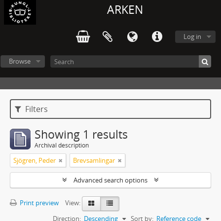
ARKEN
Log in
Browse
Filters
Showing 1 results
Archival description
Sjögren, Peder
Brevsamlingar
Advanced search options
Print preview
View:
Direction:
Descending
Sort by:
Reference code