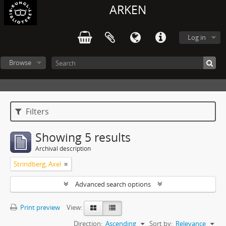
ARKEN
Log in
Browse
Filters
Showing 5 results
Archival description
Strindberg, Axel
Advanced search options
Print preview
View:
Direction:
Ascending
Sort by:
Relevance