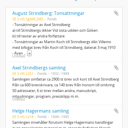
August Strindberg: Tonsättningar
SE S-HS SgNM_D82
Fonds
- Tonsättningar av Axel Strindberg:
a) till Strindbergs dikter Vid sista udden och Göken
b) till texter av andra författare
- Tonsättningar av Martin Koch till Strindbergs dikt Villemo
med bifogat brev från Koch till Strindberg, daterat 3 maj 1910
- Även
...
»
Untitled
Axel Strindbergs samling
SE S-HS L251
Fonds
1932--1989
Samlingen omfattar ca 2900 st brev och kort till Axel Strindberg
från ca 600 brevskrivare, ca 140 brev från honom till omkring
50 adressater, 6 st brev mellan andra, manuskript,
inbjudningar, program, pressklipp m.m.
Untitled
Helge Hagermans samling
SE S-HS L218
Fonds
1846--1995
Samlingen innehåller förutom Helge Hagermans handlingar
även genealogiskt material m.m. rörande farfadern Henrik