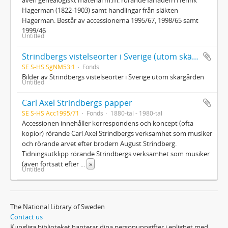
Hagerman (1822-1903) samt handlingar från släkten
Hagerman. Består av accessionerna 1995/67, 1998/65 samt
1999/46
Untitled
Strindbergs vistelseorter i Sverige (utom skärgården)
SE S-HS SgNM53:1
Fonds
Bilder av Strindbergs vistelseorter i Sverige utom skärgården
Untitled
Carl Axel Strindbergs papper
SE S-HS Acc1995/71
Fonds
1880-tal - 1980-tal
Accessionen innehåller korrespondens och koncept (ofta
kopior) rörande Carl Axel Strindbergs verksamhet som musiker
och rörande arvet efter brodern August Strindberg.
Tidningsutklipp rörande Strindbergs verksamhet som musiker
(även fortsatt efter
...
»
Untitled
The National Library of Sweden
Contact us
Kungliga biblioteket hanterar dina personuppgifter i enlighet med