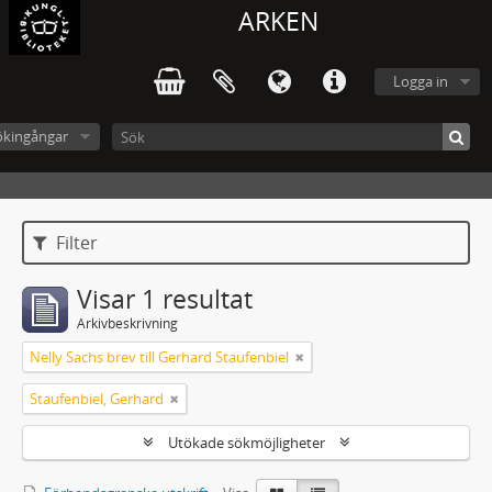
ARKEN
Logga in
ökingångar
Filter
Visar 1 resultat
Arkivbeskrivning
Nelly Sachs brev till Gerhard Staufenbiel
Staufenbiel, Gerhard
Utökade sökmöjligheter