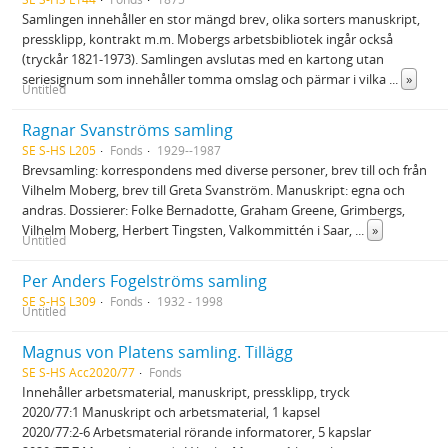
Samlingen innehåller en stor mängd brev, olika sorters manuskript,
pressklipp, kontrakt m.m. Mobergs arbetsbibliotek ingår också
(tryckår 1821-1973). Samlingen avslutas med en kartong utan
seriesignum som innehåller tomma omslag och pärmar i vilka
...
»
Untitled
Ragnar Svanströms samling
SE S-HS L205
Fonds
1929--1987
Brevsamling: korrespondens med diverse personer, brev till och från
Vilhelm Moberg, brev till Greta Svanström. Manuskript: egna och
andras. Dossierer: Folke Bernadotte, Graham Greene, Grimbergs,
Vilhelm Moberg, Herbert Tingsten, Valkommittén i Saar,
...
»
Untitled
Per Anders Fogelströms samling
SE S-HS L309
Fonds
1932 - 1998
Untitled
Magnus von Platens samling. Tillägg
SE S-HS Acc2020/77
Fonds
Innehåller arbetsmaterial, manuskript, pressklipp, tryck
2020/77:1 Manuskript och arbetsmaterial, 1 kapsel
2020/77:2-6 Arbetsmaterial rörande informatorer, 5 kapslar