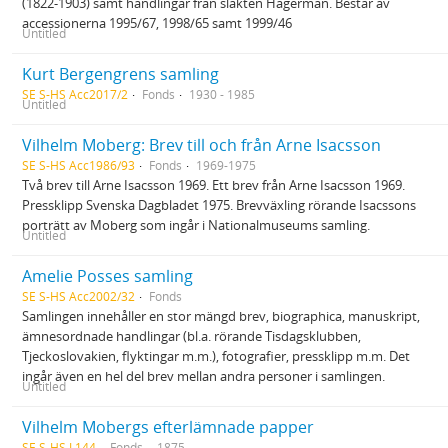
(1822-1903) samt handlingar från släkten Hagerman. Består av
accessionerna 1995/67, 1998/65 samt 1999/46
Untitled
Kurt Bergengrens samling
SE S-HS Acc2017/2
Fonds
1930 - 1985
Untitled
Vilhelm Moberg: Brev till och från Arne Isacsson
SE S-HS Acc1986/93
Fonds
1969-1975
Två brev till Arne Isacsson 1969. Ett brev från Arne Isacsson 1969.
Pressklipp Svenska Dagbladet 1975. Brevväxling rörande Isacssons
porträtt av Moberg som ingår i Nationalmuseums samling.
Untitled
Amelie Posses samling
SE S-HS Acc2002/32
Fonds
Samlingen innehåller en stor mängd brev, biographica, manuskript,
ämnesordnade handlingar (bl.a. rörande Tisdagsklubben,
Tjeckoslovakien, flyktingar m.m.), fotografier, pressklipp m.m. Det
ingår även en hel del brev mellan andra personer i samlingen.
Untitled
Vilhelm Mobergs efterlämnade papper
SE S-HS L144
Fonds
1875