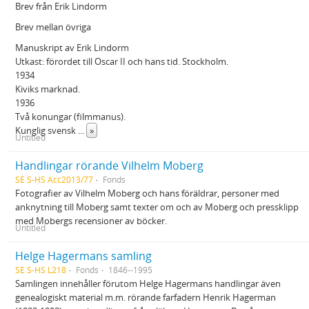
Brev från Erik Lindorm
Brev mellan övriga
Manuskript av Erik Lindorm
Utkast: förordet till Oscar II och hans tid. Stockholm.
1934
Kiviks marknad.
1936
Två konungar (filmmanus).
Kunglig svensk
...
»
Untitled
Handlingar rörande Vilhelm Moberg
SE S-HS Acc2013/77
Fonds
Fotografier av Vilhelm Moberg och hans föräldrar, personer med
anknytning till Moberg samt texter om och av Moberg och pressklipp
med Mobergs recensioner av böcker.
Untitled
Helge Hagermans samling
SE S-HS L218
Fonds
1846--1995
Samlingen innehåller förutom Helge Hagermans handlingar även
genealogiskt material m.m. rörande farfadern Henrik Hagerman