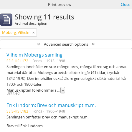
Print preview
Close
Showing 11 results
Archival description
Moberg, Vilhelm
Advanced search options
Vilhelm Mobergs samling
SE S-HS L172
Fonds
1913--1998
Samlingen innehåller en stor mängd brev, många föredrag och annat
material där bl. a. Mobergs arbetsbibliotek ingår (41 titlar, tryckår
1842-1970). Den innehåller också äldre genealogiskt släktmaterial från
1700- och 1800-talen.
Manuskripten förekommer i
...
»
Untitled
Erik Lindorm: Brev och manuskript m.m.
SE S-HS L182
Fonds
1906--1948
Samlingen omfattar brev och manuskript m.m.
Brev till Erik Lindorm