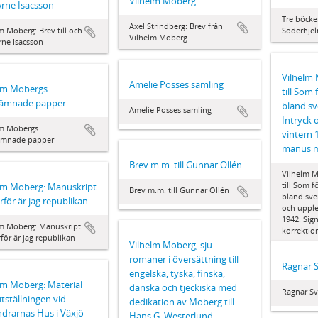
Vilhelm Moberg
Arne Isacsson
Tre böcke
Axel Strindberg: Brev från
m Moberg: Brev till och
Söderhje
Vilhelm Moberg
rne Isacsson
Vilhelm
Amelie Posses samling
elm Mobergs
till Som
rlämnade papper
bland sv
Amelie Posses samling
Intryck 
lm Mobergs
vintern 
lämnade papper
manus m
Brev m.m. till Gunnar Ollén
Vilhelm M
till Som f
lm Moberg: Manuskript
Brev m.m. till Gunnar Ollén
bland sve
ärför är jag republikan
och upple
1942. Sig
lm Moberg: Manuskript
korrektio
ärför är jag republikan
Vilhelm Moberg, sju
romaner i översättning till
Ragnar 
engelska, tyska, finska,
lm Moberg: Material
danska och tjeckiska med
Ragnar S
utställningen vid
dedikation av Moberg till
drarnas Hus i Växjö
Hans G. Westerlund