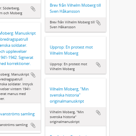
Brev från Vilhelm Moberg till
r: Söderberg,
Sven Håkansson
lm och Moberg
Brev från Vilhelm Moberg till
Sven Håkansson
 Moberg: Manuskript
 föredragspatrull
enska soldater.
Upprop: En protest mot
och upplevelser
Vilhelm Moberg
1941-1942. Signerat
ed korrektioner.
Upprop: En protest mot
Vilhelm Moberg
oberg: Manuskript
öredragspatrull
nska soldater. Intryck
Vilhelm Moberg, "Min
velser vintern 1941-
nerat manus med
svenska historia"
ner.
originalmanuskript
Vilhelm Moberg, "Min
Svanströms samling
svenska historia"
originalmanuskript
vanströms samling