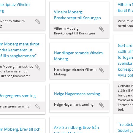
kript av Vilhelm
Vilhelm 
rg
Bertil K
Vilhelm Moberg:
Brevkoncept till Konungen
kript av Vilhelm
Vilhelm Mo
rg
Bertil Kro
Vilhelm Moberg:
Brevkoncept till Konungen
elm Moberg manuskript
Gerhard 
"Andra kammaren uti
ställt ti
Handlingar rörande Vilhelm
f III:s sängkammare"
förfogan
Moberg
svenska 
lm Moberg manuskript
korresp
Handlingar rörande Vilhelm
Andra kammaren uti
Moberg
VM:s bo
 III:s sängkammare"
Gerhard H
ställt til
Helge Hagermans samling
Bergengrens samling
förfogand
svenska h
Helge Hagermans samling
korrespo
ergengrens samling
bok
Tre böck
Axel Strindberg: Brev från
lm Moberg: Brev till och
Söderhj