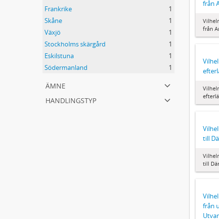
från 
Frankrike
1
Skåne
1
Vilhel
från A
Växjö
1
Stockholms skärgård
1
Eskilstuna
1
Vilh
Södermanland
1
efte
ämne
Vilhe
efter
handlingstyp
Vilhe
till D
Vilhe
till D
Vilhe
från 
Utvan