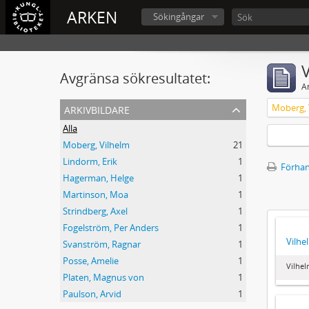
ARKEN
Sökingångar
V
Avgränsa sökresultatet:
A
arkivbildare
Moberg, 
Alla
Moberg, Vilhelm
21
Lindorm, Erik
1
Förhan
Hagerman, Helge
1
Martinson, Moa
1
Strindberg, Axel
1
Fogelström, Per Anders
1
Vilh
Svanström, Ragnar
1
Posse, Amelie
1
Vilhe
Platen, Magnus von
1
Paulson, Arvid
1