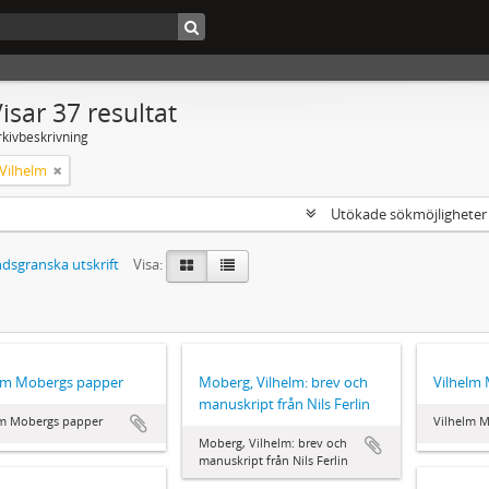
isar 37 resultat
rkivbeskrivning
Vilhelm
Utökade sökmöjlighete
dsgranska utskrift
Visa:
elm Mobergs papper
Moberg, Vilhelm: brev och
Vilhelm
manuskript från Nils Ferlin
lm Mobergs papper
Vilhelm M
Moberg, Vilhelm: brev och
manuskript från Nils Ferlin