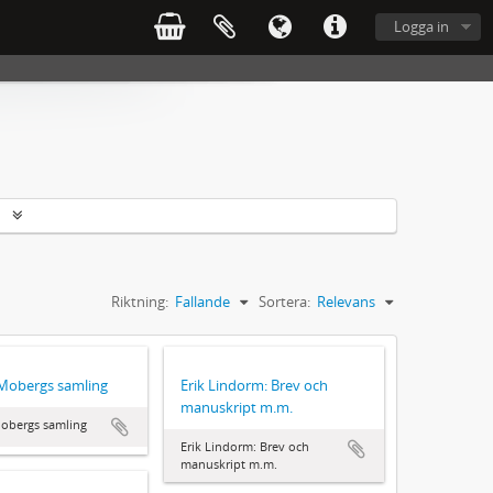
Logga in
r
Riktning:
Fallande
Sortera:
Relevans
 Mobergs samling
Erik Lindorm: Brev och
manuskript m.m.
obergs samling
Erik Lindorm: Brev och
manuskript m.m.