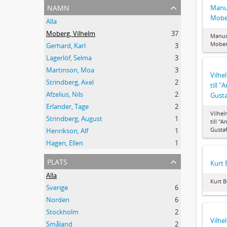
namn
Manus
Mobe
Alla
Moberg, Vilhelm
37
Manus
Mobe
Gerhard, Karl
3
Lagerlöf, Selma
3
Martinson, Moa
3
Vilh
Strindberg, Axel
2
till 
Afzelius, Nils
2
Gusta
Erlander, Tage
2
Vilhe
Strindberg, August
1
till "
Gustaf
Henrikson, Alf
1
Hagen, Ellen
1
plats
Kurt 
Alla
Kurt B
Sverige
6
Norden
6
Stockholm
2
Vilhe
Småland
2