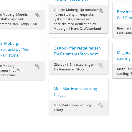
Vilhelm Moberg, sju romaner
Brev frå
m Moberg: Material
i översättning till engelska,
Carl Gr
tställningen vid
tyska, finska, danska och
rarnas Hus i Växjö 1998
tjeckiska med dedikation av
Brev från
Moberg till Hans G. Westerlund
Carl Gran
lm Moberg:
Gästbok från restaurangen
manuskript "Min
Magnus 
Tre Remmare i Stockholm
ka historia"
samling. 
Gästbok från restaurangen
lm Moberg:
Magnus v
Tre Remmare i Stockholm
manuskript "Min
samling. T
a historia"
Moa Martinsons samling.
Tillägg
Moa Martinsons samling.
Tillägg