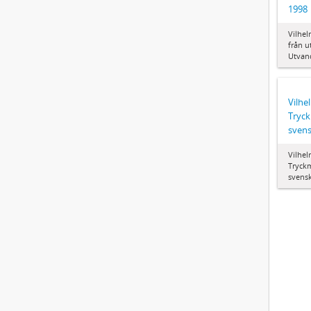
1998
Vilhel
från u
Utvand
Vilhe
Tryck
svens
Vilhe
Tryck
svensk