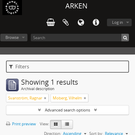
ARKEN
Log in
Browse
Filters
Showing 1 results
Archival description
Svanström, Ragnar
Moberg, Vilhelm
Advanced search options
Print preview
View:
Direction:
Ascending
Sort by:
Relevance