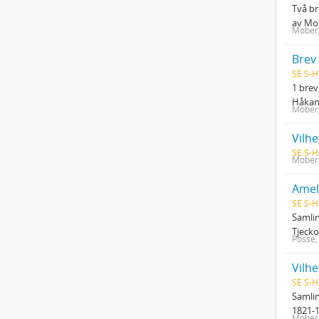
Två br
av Mo
Moberg
Brev
SE S-H
1 brev
Håkans
Moberg
SE S-H
Moberg
Amel
SE S-H
Samlin
Tjecko
Posse,
Vilh
SE S-H
Samlin
1821-1
Moberg