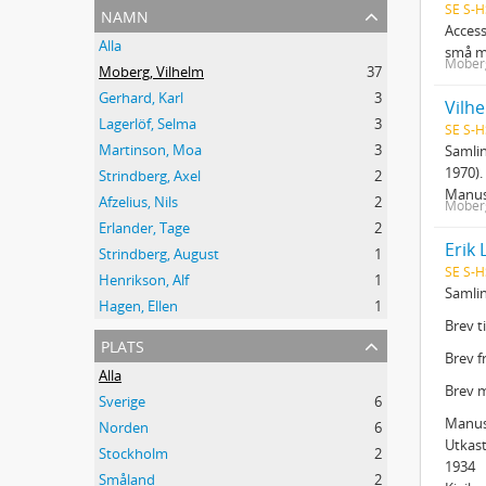
SE S-H
namn
Access
Alla
små mu
Moberg
Moberg, Vilhelm
37
Gerhard, Karl
3
Vilh
Lagerlöf, Selma
3
SE S-H
Martinson, Moa
3
Samlin
1970).
Strindberg, Axel
2
Manus
Afzelius, Nils
2
Moberg
Erlander, Tage
2
Erik
Strindberg, August
1
SE S-H
Henrikson, Alf
1
Samli
Hagen, Ellen
1
Brev t
plats
Brev f
Alla
Brev m
Sverige
6
Manus
Norden
6
Utkast
Stockholm
2
1934
Småland
2