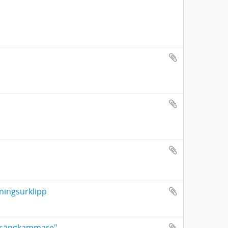
dningsurklipp
:s sängkammare"