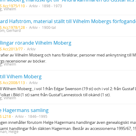
S Acc1975/110
Arkiv
1898 - 1973
, Vilhelm
S Acc1978/128
Arkiv
1900-tal
öm, Gerhard
lingar rörande Vilhelm Moberg
S Acc2013/77
Arkiv
afier av Vilhelm Moberg och hans föräldrar, personer med anknytning till
s recensioner av böcker.
, Vilhelm
 till Vilhem Moberg
S Acc2008/113
Arkiv
ill Wilhem Moberg , i vol 1:från Edgar Swenson (19 st) och i vol 2: från Gusta
 Folket i Bild (1 st) samt från Gustaf Lannestock till okänd (1 st).
, Vilhelm
e Hagermans samling
S L218
Arkiv
1846--1995
gen innehåller förutom Helge Hagermans handlingar även genealogiskt mat
samt handlingar från släkten Hagerman. Består av accessionerna 1995/67, 
man, Helge