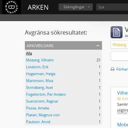
ARKEN
Sökingångar
V
Avgränsa sökresultatet:
A
arkivbildare
Moberg, 
Alla
Moberg, Vilhelm
21
Lindorm, Erik
1
Förhan
Hagerman, Helge
1
Martinson, Moa
1
Strindberg, Axel
1
Vilh
Fogelström, Per Anders
1
SE S-H
Svanström, Ragnar
1
Samlin
Posse, Amelie
1
utgörs
Moberg
Platen, Magnus von
1
Paulson, Arvid
1
Mober