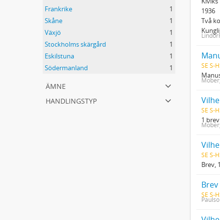
Kiviks
Frankrike
1
1936
Två k
Skåne
1
Kungl
Växjö
1
Lindor
Stockholms skärgård
1
Manu
Eskilstuna
1
SE S-H
Södermanland
1
Manusk
Moberg
ämne
handlingstyp
Vilhe
SE S-H
1 brev
Moberg
Vilh
SE S-H
Brev, 
Brev
SE S-H
Paulso
Vilh