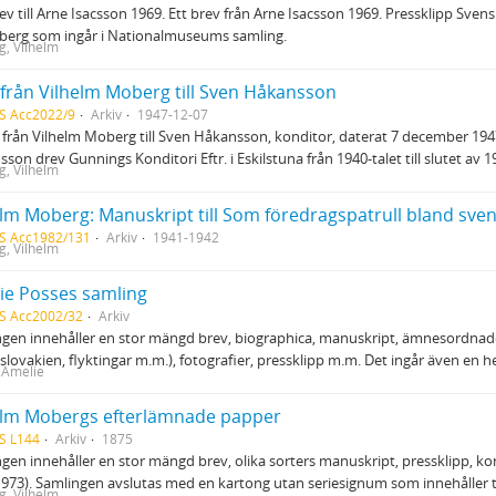
ev till Arne Isacsson 1969. Ett brev från Arne Isacsson 1969. Pressklipp Sve
berg som ingår i Nationalmuseums samling.
, Vilhelm
 från Vilhelm Moberg till Sven Håkansson
S Acc2022/9
Arkiv
1947-12-07
 från Vilhelm Moberg till Sven Håkansson, konditor, daterat 7 december 194
son drev Gunnings Konditori Eftr. i Eskilstuna från 1940-talet till slutet av 1
, Vilhelm
S Acc1982/131
Arkiv
1941-1942
, Vilhelm
ie Posses samling
S Acc2002/32
Arkiv
gen innehåller en stor mängd brev, biographica, manuskript, ämnesordnade
slovakien, flyktingar m.m.), fotografier, pressklipp m.m. Det ingår även en h
 Amelie
elm Mobergs efterlämnade papper
S L144
Arkiv
1875
gen innehåller en stor mängd brev, olika sorters manuskript, pressklipp, ko
973). Samlingen avslutas med en kartong utan seriesignum som innehåller
, Vilhelm