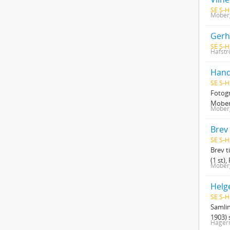
SE S-H
Moberg
SE S-H
Hafstr
Hand
SE S-H
Fotogr
Moberg
Moberg
Brev
SE S-H
Brev t
(1 st),
Moberg
Helg
SE S-H
Samlin
1903) 
Hager