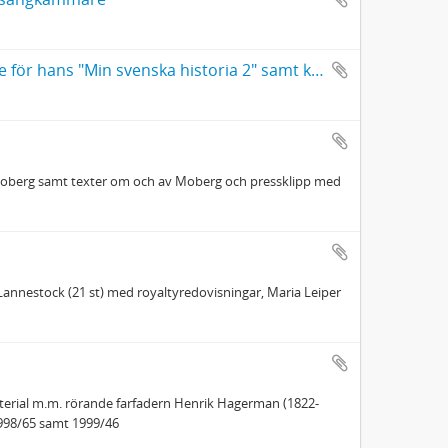
Gerhard Hafström, material ställt till Vilhelm Mobergs förfogande för hans "Min svenska historia 2" samt korrespondens m.m. om VM:s bok
 Moberg samt texter om och av Moberg och pressklipp med
f Lannestock (21 st) med royaltyredovisningar, Maria Leiper
erial m.m. rörande farfadern Henrik Hagerman (1822-
1998/65 samt 1999/46