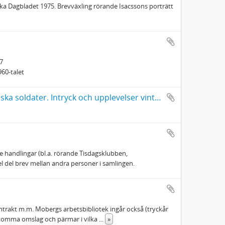
nska Dagbladet 1975. Brevväxling rörande Isacssons porträtt
7
960-talet
Vilhelm Moberg: Manuskript till Som föredragspatrull bland svenska soldater. Intryck och upplevelser vintern 1941-1942. Signerat manus med korrektioner.
 handlingar (bl.a. rörande Tisdagsklubben,
el del brev mellan andra personer i samlingen.
ntrakt m.m. Mobergs arbetsbibliotek ingår också (tryckår
 tomma omslag och pärmar i vilka
...
»