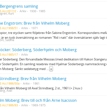
 Bergengrens samling
S Acc2017/2
Arkiv
1930 - 1985
gren, Kurt
ne Engström: Brev från Vilhelm Moberg
S Acc1998/51
Arkiv
1971
pior, tre stycken samt följebrev från Sabine Engström. Korrespondens me
är en tysk översättning av romanen "Rid i natt" där översättaren själv lagt til
öm, Sabine
böcker: Söderberg, Söderhjelm och Moberg
S Acc1985/17
Arkiv
r Söderberg: Den förvandlade Messias (med dedikation till Hakon Stangeru
r Söderhjelm: En samling resebrev med Hjalmar Söderbergs namnteckning 
lm Moberg: Sänkt sedebetyg med
...
»
 Strindberg: Brev från Vilhelm Moberg
S Acc1986/50a
Arkiv
1961
rån Vilhelm Moberg till Axel Strindberg, 2 st., 1961 (+ 2 kuv.)
berg, Axel
lm Moberg: Brev till och från Arne Isacsson
S Acc1986/93
Arkiv
1969-1975