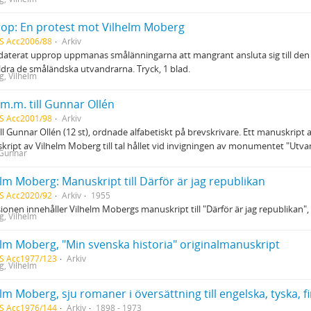
op: En protest mot Vilhelm Moberg
S Acc2006/88
Arkiv
odaterat upprop uppmanas smålänningarna att mangrant ansluta sig till den
ildra de småländska utvandrarna. Tryck, 1 blad.
, Vilhelm
m.m. till Gunnar Ollén
S Acc2001/98
Arkiv
ill Gunnar Ollén (12 st), ordnade alfabetiskt på brevskrivare. Ett manuskript a
ript av Vilhelm Moberg till tal hållet vid invigningen av monumentet "Utva
 Gunnar
lm Moberg: Manuskript till Därför är jag republikan
S Acc2020/92
Arkiv
1955
ionen innehåller Vilhelm Mobergs manuskript till "Därför är jag republikan",
, Vilhelm
elm Moberg, "Min svenska historia" originalmanuskript
S Acc1977/123
Arkiv
, Vilhelm
S Acc1976/144
Arkiv
1898 - 1973