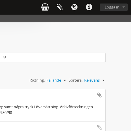
Logga in
r
Riktning:
Fallande
Sortera:
Relevans
g samt några tryck i översättning. Arkivförteckningen
1980/98