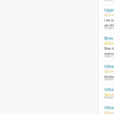
Uppr
SE S-H
I ett 
att sk
Moberg
Brev 
SE S-H
Brev t
manusk
Ollén,
Vilhe
SE S-H
Access
Moberg
Vilh
SE S-H
Moberg
SE S-H