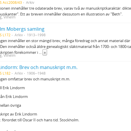
S Acc2008/43
Arkiv
ionen innehåller tre odaterade brev, varav två av manuskriptkaraktär: dikt
sikanter". Ett av breven innehåller dessutom en illustration av "Beth".
, Vilhelm
elm Mobergs samling
S L172
Arkiv
1913--1998
gen innehåller en stor mängd brev, många föredrag och annat material där bl.
 Den innehåller också äldre genealogiskt släktmaterial från 1700- och 1800-ta
kripten förekommer i
...
»
, Vilhelm
 Lindorm: Brev och manuskript m.m.
S L182
Arkiv
1906--1948
ngen omfattar brev och manuskript m.m.
ill Erik Lindorm
rån Erik Lindorm
ellan övriga
kript av Erik Lindorm
: förordet till Oscar II och hans tid. Stockholm.