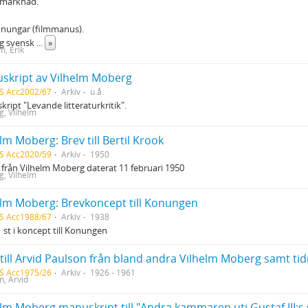
 marknad.
onungar (filmmanus).
ig svensk
...
»
m, Erik
skript av Vilhelm Moberg
S Acc2002/67
Arkiv
u.å.
ript "Levande litteraturkritik".
, Vilhelm
lm Moberg: Brev till Bertil Krook
S Acc2020/59
Arkiv
1950
 från Vilhelm Moberg daterat 11 februari 1950
, Vilhelm
elm Moberg: Brevkoncept till Konungen
S Acc1988/67
Arkiv
1938
1 st i koncept till Konungen
 till Arvid Paulson från bland andra Vilhelm Moberg samt ti
S Acc1975/26
Arkiv
1926 - 1961
n, Arvid
elm Moberg manuskript till "Andra kammaren uti Gustaf III