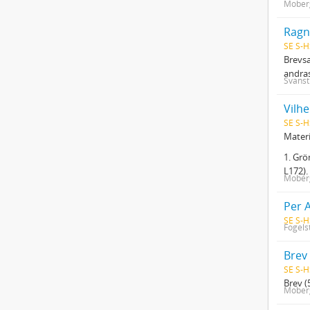
Moberg
Ragn
SE S-H
Brevsa
andras
Svanst
Vilh
SE S-H
Materi
1. Grö
L172).
Moberg
Per 
SE S-H
Fogels
Brev 
SE S-H
Brev (
Moberg