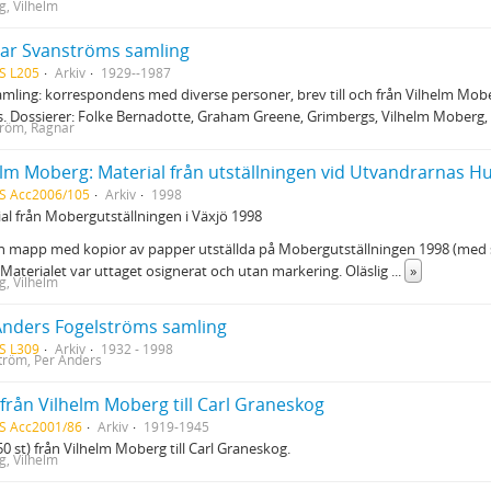
, Vilhelm
ar Svanströms samling
S L205
Arkiv
1929--1987
mling: korrespondens med diverse personer, brev till och från Vilhelm Mobe
. Dossierer: Folke Bernadotte, Graham Greene, Grimbergs, Vilhelm Moberg, 
röm, Ragnar
elm Moberg: Material från utställningen vid Utvandrarnas Hu
S Acc2006/105
Arkiv
1998
al från Mobergutställningen i Växjö 1998
n mapp med kopior av papper utställda på Mobergutställningen 1998 (med si
 Materialet var uttaget osignerat och utan markering. Oläslig
...
»
, Vilhelm
Anders Fogelströms samling
S L309
Arkiv
1932 - 1998
tröm, Per Anders
från Vilhelm Moberg till Carl Graneskog
S Acc2001/86
Arkiv
1919-1945
50 st) från Vilhelm Moberg till Carl Graneskog.
, Vilhelm