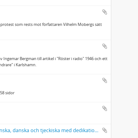
 protest som rests mot författaren Vilhelm Mobergs sätt
v Ingemar Bergman till artikel i "Röster i radio" 1946 och ett
ndrare" i Karlshamn.
 58 sidor
Vilhelm Moberg, sju romaner i översättning till engelska, tyska, finska, danska och tjeckiska med dedikation av Moberg till Hans G. Westerlund