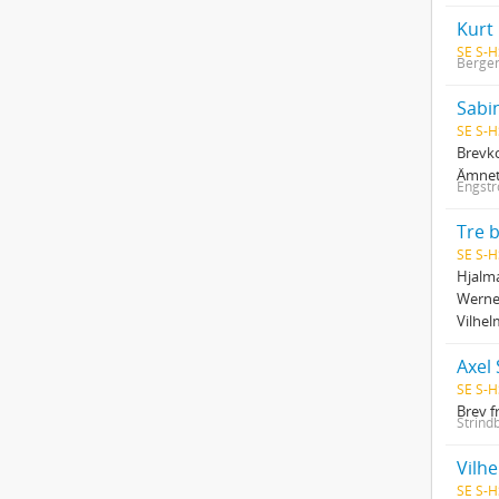
Kurt
SE S-H
Bergen
Sabi
SE S-H
Brevko
Ämnet 
Engstr
Tre 
SE S-H
Hjalma
Werne
Vilhe
Axel
SE S-H
Brev f
Strind
Vilhe
SE S-H