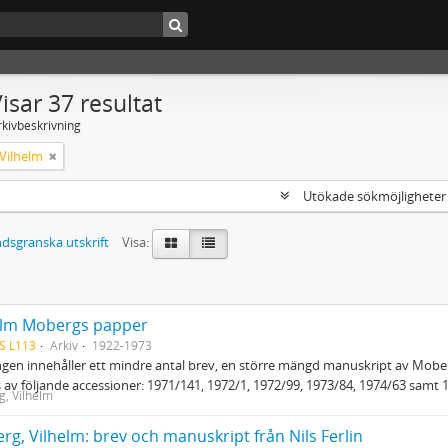
isar 37 resultat
rkivbeskrivning
Vilhelm
Utökade sökmöjlighete
dsgranska utskrift
Visa:
elm Mobergs papper
S L113
Arkiv
1922-1973
gen innehåller ett mindre antal brev, en större mängd manuskript av Mober
 av följande accessioner: 1971/141, 1972/1, 1972/99, 1973/84, 1974/63 samt 
, Vilhelm
g, Vilhelm: brev och manuskript från Nils Ferlin