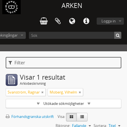
ARKEN
Logga in
ökingångar
Filter
Visar 1 resultat
Arkivbeskrivning
Svanström, Ragnar
Moberg, Vilhelm
Utökade sökmöjligheter
Förhandsgranska utskrift
Visa:
Riktning:
Fallande
Sortera:
Titel