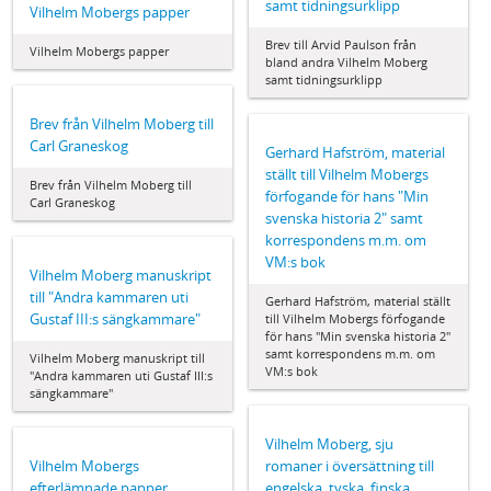
samt tidningsurklipp
Vilhelm Mobergs papper
Brev till Arvid Paulson från
Vilhelm Mobergs papper
bland andra Vilhelm Moberg
samt tidningsurklipp
Brev från Vilhelm Moberg till
Carl Graneskog
Gerhard Hafström, material
ställt till Vilhelm Mobergs
Brev från Vilhelm Moberg till
förfogande för hans "Min
Carl Graneskog
svenska historia 2" samt
korrespondens m.m. om
VM:s bok
Vilhelm Moberg manuskript
till "Andra kammaren uti
Gerhard Hafström, material ställt
Gustaf III:s sängkammare"
till Vilhelm Mobergs förfogande
för hans "Min svenska historia 2"
samt korrespondens m.m. om
Vilhelm Moberg manuskript till
VM:s bok
"Andra kammaren uti Gustaf III:s
sängkammare"
Vilhelm Moberg, sju
Vilhelm Mobergs
romaner i översättning till
efterlämnade papper
engelska, tyska, finska,