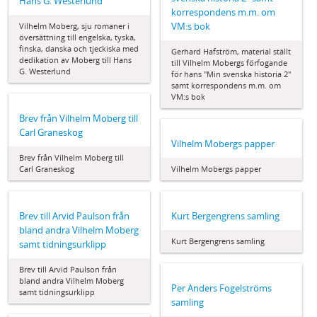
Hans G. Westerlund
korrespondens m.m. om
VM:s bok
Vilhelm Moberg, sju romaner i
översättning till engelska, tyska,
finska, danska och tjeckiska med
Gerhard Hafström, material ställt
dedikation av Moberg till Hans
till Vilhelm Mobergs förfogande
G. Westerlund
för hans "Min svenska historia 2"
samt korrespondens m.m. om
VM:s bok
Brev från Vilhelm Moberg till
Carl Graneskog
Vilhelm Mobergs papper
Brev från Vilhelm Moberg till
Carl Graneskog
Vilhelm Mobergs papper
Brev till Arvid Paulson från
Kurt Bergengrens samling
bland andra Vilhelm Moberg
Kurt Bergengrens samling
samt tidningsurklipp
Brev till Arvid Paulson från
bland andra Vilhelm Moberg
Per Anders Fogelströms
samt tidningsurklipp
samling