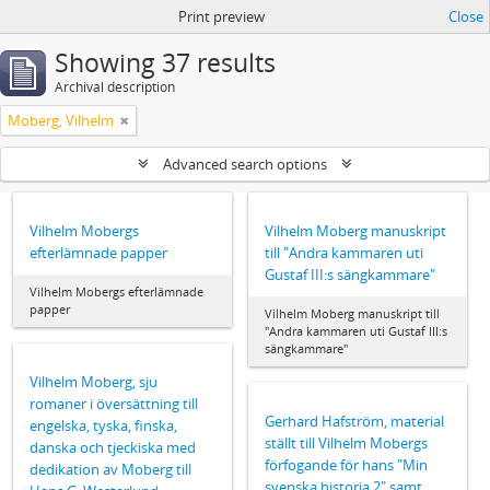
Print preview
Close
Showing 37 results
Archival description
Moberg, Vilhelm
Advanced search options
Vilhelm Mobergs
Vilhelm Moberg manuskript
efterlämnade papper
till "Andra kammaren uti
Gustaf III:s sängkammare"
Vilhelm Mobergs efterlämnade
papper
Vilhelm Moberg manuskript till
"Andra kammaren uti Gustaf III:s
sängkammare"
Vilhelm Moberg, sju
romaner i översättning till
Gerhard Hafström, material
engelska, tyska, finska,
ställt till Vilhelm Mobergs
danska och tjeckiska med
förfogande för hans "Min
dedikation av Moberg till
svenska historia 2" samt