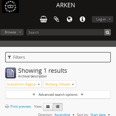
ARKEN
Log in
Browse
Filters
Showing 1 results
Archival description
Svanström, Ragnar
Moberg, Vilhelm
Advanced search options
Print preview
View:
Direction:
Ascending
Sort by:
Start date