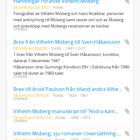
Handlingar rörande Vilhelm Moberg
SE S-HS Acc2013/77
Fonds
Fotografier av Vilhelm Moberg och hans föräldrar, personer
med anknytning till Moberg samt texter om och av Moberg
och pressklipp med Mobergs recensioner av böcker.
Untitled
Brev från Vilhelm Moberg till Sven Håkansson
SE S-HS Acc2022/9
Fonds
1947-12-07
1 brev från Vilhelm Moberg till Sven Håkansson, konditor,
daterat 7 december 1947
Håkansson drev Gunnings Konditori Eftr. i Eskilstuna från 1940-
talet till slutet av 1960-talet
Untitled
Brev till Arvid Paulson från bland andra Vilhelm Moberg samt tidningsurklipp
SE S-HS Acc1975/26
Fonds
1926 - 1961
Untitled
Vilhelm Moberg manuskript till "Andra kammaren uti Gustaf III:s sängkammare"
SE S-HS Acc1975/110
Fonds
1898 - 1973
Untitled
Vilhelm Moberg, sju romaner i översättning till engelska, tyska, finska, danska och tjeckiska med dedikation av Moberg till Hans G. Westerlund
SE S-HS Acc1976/144
Fonds
1898 - 1973