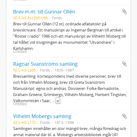
Brev m.m. till Gunnar Ollén
SE S-HS Acc2001/98
Fonds
Brev till Gunnar Ollén (12 st), ordnade alfabetiskt på
brevskrivare. Ett manuskript av Ingemar Bergman till artikel i
"Röster i radio" 1946 och ett manuskript av Vilhelm Moberg till
tal hållet vid invigningen av monumentet "Utvandrare" i
Karlshamn.
Untitled
Ragnar Svanströms samling
SE S-HS L205
Fonds
1929--1987
Brevsamling: korrespondens med diverse personer, brev till
och från Vilhelm Moberg, brev till Greta Svanström.
Manuskript: egna och andras. Dossierer: Folke Bernadotte,
Graham Greene, Grimbergs, Vilhelm Moberg, Herbert Tingsten,
Valkommittén i Saar,
...
»
Untitled
Vilhelm Mobergs samling
SE S-HS L172
Fonds
1913--1998
Samlingen innehåller en stor mängd brev, många föredrag och
annat material där bl. a. Mobergs arbetsbibliotek ingår (41