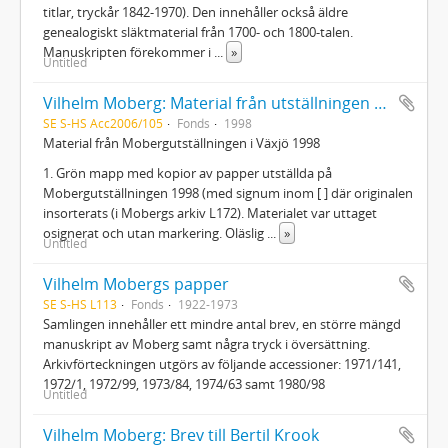
titlar, tryckår 1842-1970). Den innehåller också äldre
genealogiskt släktmaterial från 1700- och 1800-talen.
Manuskripten förekommer i
...
»
Untitled
Vilhelm Moberg: Material från utställningen vid Utvandrarnas Hus i Växjö 1998
SE S-HS Acc2006/105
Fonds
1998
Material från Mobergutställningen i Växjö 1998
1. Grön mapp med kopior av papper utställda på
Mobergutställningen 1998 (med signum inom [ ] där originalen
insorterats (i Mobergs arkiv L172). Materialet var uttaget
osignerat och utan markering. Oläslig
...
»
Untitled
Vilhelm Mobergs papper
SE S-HS L113
Fonds
1922-1973
Samlingen innehåller ett mindre antal brev, en större mängd
manuskript av Moberg samt några tryck i översättning.
Arkivförteckningen utgörs av följande accessioner: 1971/141,
1972/1, 1972/99, 1973/84, 1974/63 samt 1980/98
Untitled
Vilhelm Moberg: Brev till Bertil Krook