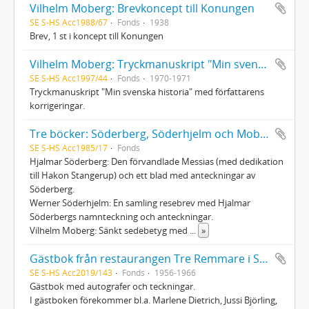
Vilhelm Moberg: Brevkoncept till Konungen
SE S-HS Acc1988/67
Fonds
1938
Brev, 1 st i koncept till Konungen
Vilhelm Moberg: Tryckmanuskript "Min svenska historia"
SE S-HS Acc1997/44
Fonds
1970-1971
Tryckmanuskript "Min svenska historia" med författarens
korrigeringar.
Tre böcker: Söderberg, Söderhjelm och Moberg
SE S-HS Acc1985/17
Fonds
Hjalmar Söderberg: Den förvandlade Messias (med dedikation
till Hakon Stangerup) och ett blad med anteckningar av
Söderberg.
Werner Söderhjelm: En samling resebrev med Hjalmar
Söderbergs namnteckning och anteckningar.
Vilhelm Moberg: Sänkt sedebetyg med
...
»
Gästbok från restaurangen Tre Remmare i Stockholm
SE S-HS Acc2019/143
Fonds
1956-1966
Gästbok med autografer och teckningar.
I gästboken förekommer bl.a. Marlene Dietrich, Jussi Björling,