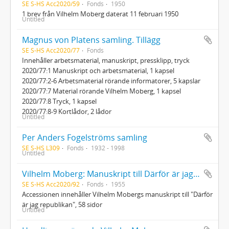
SE S-HS Acc2020/59
Fonds
1950
1 brev från Vilhelm Moberg daterat 11 februari 1950
Untitled
Magnus von Platens samling. Tillägg
SE S-HS Acc2020/77
Fonds
Innehåller arbetsmaterial, manuskript, pressklipp, tryck
2020/77:1 Manuskript och arbetsmaterial, 1 kapsel
2020/77:2-6 Arbetsmaterial rörande informatorer, 5 kapslar
2020/77:7 Material rörande Vilhelm Moberg, 1 kapsel
2020/77:8 Tryck, 1 kapsel
2020/77:8-9 Kortlådor, 2 lådor
Untitled
Per Anders Fogelströms samling
SE S-HS L309
Fonds
1932 - 1998
Untitled
Vilhelm Moberg: Manuskript till Därför är jag republikan
SE S-HS Acc2020/92
Fonds
1955
Accessionen innehåller Vilhelm Mobergs manuskript till "Därför
är jag republikan", 58 sidor
Untitled