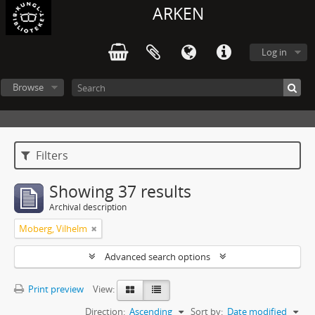
ARKEN
Log in
Browse
Filters
Showing 37 results
Archival description
Moberg, Vilhelm
Advanced search options
Print preview
View:
Direction:
Ascending
Sort by:
Date modified