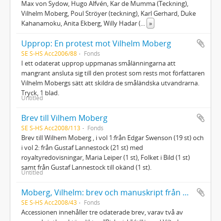
Max von Sydow, Hugo Alfvén, Kar de Mumma (Teckning),
Vilhelm Moberg, Poul Ströyer (teckning), Karl Gerhard, Duke
Kahanamoku, Anita Ekberg, Willy Hadar (
...
»
Upprop: En protest mot Vilhelm Moberg
SE S-HS Acc2006/88
Fonds
I ett odaterat upprop uppmanas smålänningarna att
mangrant ansluta sig till den protest som rests mot författaren
Vilhelm Mobergs sätt att skildra de småländska utvandrarna.
Tryck, 1 blad.
Untitled
Brev till Vilhem Moberg
SE S-HS Acc2008/113
Fonds
Brev till Wilhem Moberg , i vol 1:från Edgar Swenson (19 st) och
i vol 2: från Gustaf Lannestock (21 st) med
royaltyredovisningar, Maria Leiper (1 st), Folket i Bild (1 st)
samt från Gustaf Lannestock till okänd (1 st).
Untitled
Moberg, Vilhelm: brev och manuskript från Nils Ferlin
SE S-HS Acc2008/43
Fonds
Accessionen innehåller tre odaterade brev, varav två av