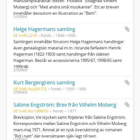
manuskriptkaraktär: dikten "Pickwick" (tillägnad Vilhelm
Moberg) och "Med andra små musikanter". Ett av breven
innehåller dessutom en illustration av "Beth".
Untitled
Helge Hagermans samling
SE S-HS L218
Fonds
1846--1995
Samlingen innehåller förutom Helge Hagermans handlingar
även genealogiskt material m.m. rörande farfadern Henrik
Hagerman (1822-1903) samt handlingar från släkten
Hagerman. Består av accessionerna 1995/67, 1998/65 samt
1999/46
Untitled
Kurt Bergengrens samling
SE S-HS Acc2017/2
Fonds
1930 - 1985
Untitled
Sabine Engström: Brev från Vilhelm Moberg
SE S-HS Acc1998/51
Fonds
1971
Brevkopior, tre stycken samt följebrev från Sabine Engström.
Korrespondens mellan Sabine Engström och Vilhelm Moberg
mars-maj 1971. Ämnet är en tysk översättning av romanen
"Rid i natt" där översättaren själv lagt till text.
Untitled