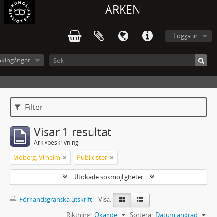
ARKEN
Logga in
ökingångar
Filter
Visar 1 resultat
Arkivbeskrivning
Moberg, Vilhelm
Publicister
Utökade sökmöjligheter
Förhandsgranska utskrift
Visa:
Riktning:
Ökande
Sortera:
Datum ändrad