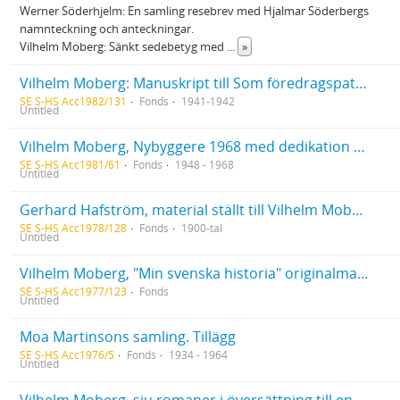
Werner Söderhjelm: En samling resebrev med Hjalmar Söderbergs
namnteckning och anteckningar.
Vilhelm Moberg: Sänkt sedebetyg med
...
»
Vilhelm Moberg: Manuskript till Som föredragspatrull bland svenska soldater. Intryck och upplevelser vintern 1941-1942. Signerat manus med korrektioner.
SE S-HS Acc1982/131
Fonds
1941-1942
Untitled
Vilhelm Moberg, Nybyggere 1968 med dedikation till KB; Die Brautquelle 1948 med dedikation till KB
SE S-HS Acc1981/61
Fonds
1948 - 1968
Untitled
Gerhard Hafström, material ställt till Vilhelm Mobergs förfogande för hans "Min svenska historia 2" samt korrespondens m.m. om VM:s bok
SE S-HS Acc1978/128
Fonds
1900-tal
Untitled
Vilhelm Moberg, "Min svenska historia" originalmanuskript
SE S-HS Acc1977/123
Fonds
Untitled
Moa Martinsons samling. Tillägg
SE S-HS Acc1976/5
Fonds
1934 - 1964
Untitled