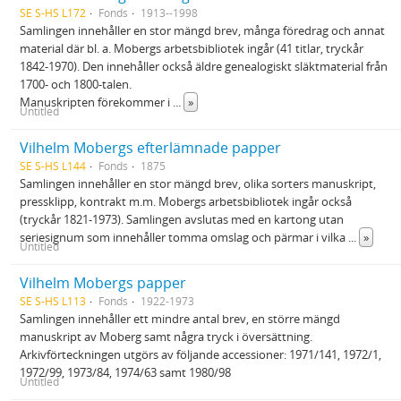
SE S-HS L172
Fonds
1913--1998
Samlingen innehåller en stor mängd brev, många föredrag och annat
material där bl. a. Mobergs arbetsbibliotek ingår (41 titlar, tryckår
1842-1970). Den innehåller också äldre genealogiskt släktmaterial från
1700- och 1800-talen.
Manuskripten förekommer i
...
»
Untitled
Vilhelm Mobergs efterlämnade papper
SE S-HS L144
Fonds
1875
Samlingen innehåller en stor mängd brev, olika sorters manuskript,
pressklipp, kontrakt m.m. Mobergs arbetsbibliotek ingår också
(tryckår 1821-1973). Samlingen avslutas med en kartong utan
seriesignum som innehåller tomma omslag och pärmar i vilka
...
»
Untitled
Vilhelm Mobergs papper
SE S-HS L113
Fonds
1922-1973
Samlingen innehåller ett mindre antal brev, en större mängd
manuskript av Moberg samt några tryck i översättning.
Arkivförteckningen utgörs av följande accessioner: 1971/141, 1972/1,
1972/99, 1973/84, 1974/63 samt 1980/98
Untitled