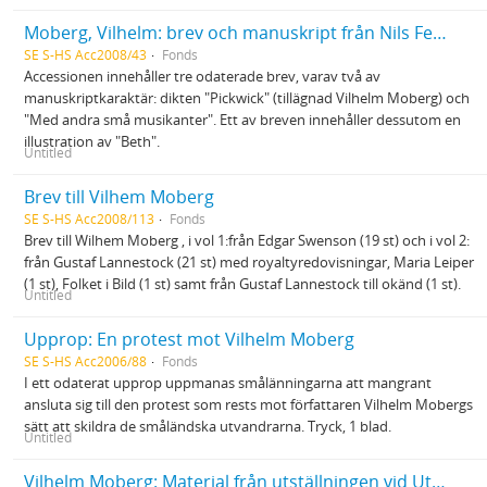
Moberg, Vilhelm: brev och manuskript från Nils Ferlin
SE S-HS Acc2008/43
Fonds
Accessionen innehåller tre odaterade brev, varav två av
manuskriptkaraktär: dikten "Pickwick" (tillägnad Vilhelm Moberg) och
"Med andra små musikanter". Ett av breven innehåller dessutom en
illustration av "Beth".
Untitled
Brev till Vilhem Moberg
SE S-HS Acc2008/113
Fonds
Brev till Wilhem Moberg , i vol 1:från Edgar Swenson (19 st) och i vol 2:
från Gustaf Lannestock (21 st) med royaltyredovisningar, Maria Leiper
(1 st), Folket i Bild (1 st) samt från Gustaf Lannestock till okänd (1 st).
Untitled
Upprop: En protest mot Vilhelm Moberg
SE S-HS Acc2006/88
Fonds
I ett odaterat upprop uppmanas smålänningarna att mangrant
ansluta sig till den protest som rests mot författaren Vilhelm Mobergs
sätt att skildra de småländska utvandrarna. Tryck, 1 blad.
Untitled
Vilhelm Moberg: Material från utställningen vid Utvandrarnas Hus i Växjö 1998