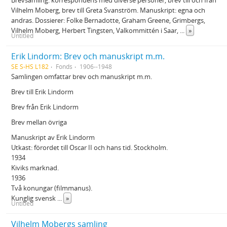
Brevsamling: korrespondens med diverse personer, brev till och från
Vilhelm Moberg, brev till Greta Svanström. Manuskript: egna och
andras. Dossierer: Folke Bernadotte, Graham Greene, Grimbergs,
Vilhelm Moberg, Herbert Tingsten, Valkommittén i Saar,
...
»
Untitled
Erik Lindorm: Brev och manuskript m.m.
SE S-HS L182
Fonds
1906--1948
Samlingen omfattar brev och manuskript m.m.
Brev till Erik Lindorm
Brev från Erik Lindorm
Brev mellan övriga
Manuskript av Erik Lindorm
Utkast: förordet till Oscar II och hans tid. Stockholm.
1934
Kiviks marknad.
1936
Två konungar (filmmanus).
Kunglig svensk
...
»
Untitled
Vilhelm Mobergs samling