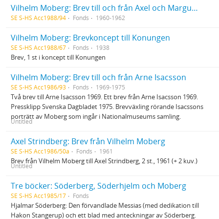
Vilhelm Moberg: Brev till och från Axel och Marguerite Wenner-Gren
SE S-HS Acc1988/94
Fonds
1960-1962
Vilhelm Moberg: Brevkoncept till Konungen
SE S-HS Acc1988/67
Fonds
1938
Brev, 1 st i koncept till Konungen
Vilhelm Moberg: Brev till och från Arne Isacsson
SE S-HS Acc1986/93
Fonds
1969-1975
Två brev till Arne Isacsson 1969. Ett brev från Arne Isacsson 1969.
Pressklipp Svenska Dagbladet 1975. Brevväxling rörande Isacssons
porträtt av Moberg som ingår i Nationalmuseums samling.
Untitled
Axel Strindberg: Brev från Vilhelm Moberg
SE S-HS Acc1986/50a
Fonds
1961
Brev från Vilhelm Moberg till Axel Strindberg, 2 st., 1961 (+ 2 kuv.)
Untitled
Tre böcker: Söderberg, Söderhjelm och Moberg
SE S-HS Acc1985/17
Fonds
Hjalmar Söderberg: Den förvandlade Messias (med dedikation till
Hakon Stangerup) och ett blad med anteckningar av Söderberg.