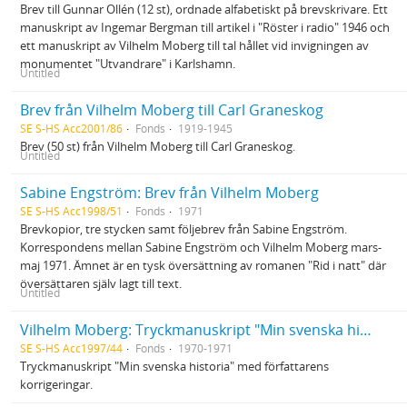
Brev till Gunnar Ollén (12 st), ordnade alfabetiskt på brevskrivare. Ett
manuskript av Ingemar Bergman till artikel i "Röster i radio" 1946 och
ett manuskript av Vilhelm Moberg till tal hållet vid invigningen av
monumentet "Utvandrare" i Karlshamn.
Untitled
Brev från Vilhelm Moberg till Carl Graneskog
SE S-HS Acc2001/86
Fonds
1919-1945
Brev (50 st) från Vilhelm Moberg till Carl Graneskog.
Untitled
Sabine Engström: Brev från Vilhelm Moberg
SE S-HS Acc1998/51
Fonds
1971
Brevkopior, tre stycken samt följebrev från Sabine Engström.
Korrespondens mellan Sabine Engström och Vilhelm Moberg mars-
maj 1971. Ämnet är en tysk översättning av romanen "Rid i natt" där
översättaren själv lagt till text.
Untitled
Vilhelm Moberg: Tryckmanuskript "Min svenska historia"
SE S-HS Acc1997/44
Fonds
1970-1971
Tryckmanuskript "Min svenska historia" med författarens
korrigeringar.