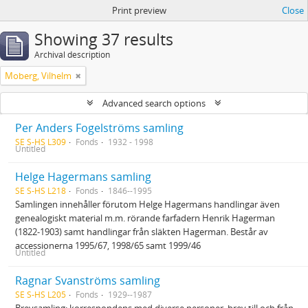
Print preview
Close
Showing 37 results
Archival description
Moberg, Vilhelm
Advanced search options
Per Anders Fogelströms samling
SE S-HS L309
Fonds
1932 - 1998
Untitled
Helge Hagermans samling
SE S-HS L218
Fonds
1846--1995
Samlingen innehåller förutom Helge Hagermans handlingar även
genealogiskt material m.m. rörande farfadern Henrik Hagerman
(1822-1903) samt handlingar från släkten Hagerman. Består av
accessionerna 1995/67, 1998/65 samt 1999/46
Untitled
Ragnar Svanströms samling
SE S-HS L205
Fonds
1929--1987