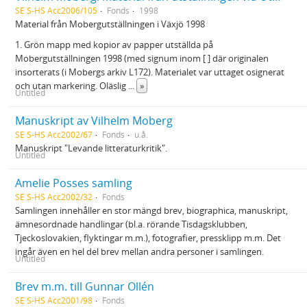
SE S-HS Acc2006/105
Fonds
1998
Material från Mobergutställningen i Växjö 1998
1. Grön mapp med kopior av papper utställda på
Mobergutställningen 1998 (med signum inom [ ] där originalen
insorterats (i Mobergs arkiv L172). Materialet var uttaget osignerat
och utan markering. Oläslig
...
»
Untitled
Manuskript av Vilhelm Moberg
SE S-HS Acc2002/67
Fonds
u.å.
Manuskript "Levande litteraturkritik".
Untitled
Amelie Posses samling
SE S-HS Acc2002/32
Fonds
Samlingen innehåller en stor mängd brev, biographica, manuskript,
ämnesordnade handlingar (bl.a. rörande Tisdagsklubben,
Tjeckoslovakien, flyktingar m.m.), fotografier, pressklipp m.m. Det
ingår även en hel del brev mellan andra personer i samlingen.
Untitled
Brev m.m. till Gunnar Ollén
SE S-HS Acc2001/98
Fonds