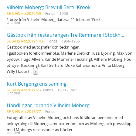
Vilhelm Moberg: Brev till Bertil Krook
SE S-HS Acc2020/59
Fonds
1950
1 brev från Vilhelm Moberg daterat 11 februari 1950
Untitled
Gästbok från restaurangen Tre Remmare i Stockholm
SE S-HS Acc2019/143
Fonds
1956-1966
Gästbok med autografer och teckningar.
I gästboken förekommer bl.a. Marlene Dietrich, Jussi Björling, Max von
Sydow, Hugo Alfvén, Kar de Mumma (Teckning), Vilhelm Moberg, Poul
Ströyer (teckning), Karl Gerhard, Duke Kahanamoku, Anita Ekberg,
Willy Hadar (
...
»
Kurt Bergengrens samling
SE S-HS Acc2017/2
Fonds
1930 - 1985
Untitled
Handlingar rörande Vilhelm Moberg
SE S-HS Acc2013/77
Fonds
Fotografier av Vilhelm Moberg och hans föräldrar, personer med
anknytning till Moberg samt texter om och av Moberg och pressklipp
med Mobergs recensioner av böcker.
Untitled