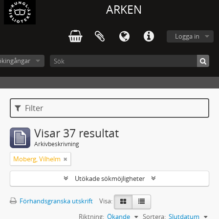
ARKEN
Logga in
ökingångar
Filter
Visar 37 resultat
Arkivbeskrivning
Moberg, Vilhelm
Utökade sökmöjligheter
Förhandsgranska utskrift
Visa:
Riktning:
Ökande
Sortera:
Slutdatum