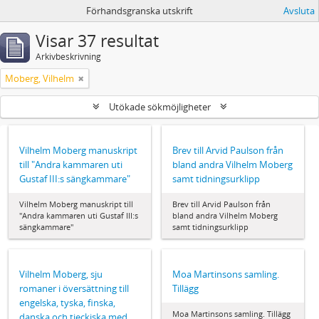
Förhandsgranska utskrift
Avsluta
Visar 37 resultat
Arkivbeskrivning
Moberg, Vilhelm
Utökade sökmöjligheter
Vilhelm Moberg manuskript
Brev till Arvid Paulson från
till "Andra kammaren uti
bland andra Vilhelm Moberg
Gustaf III:s sängkammare"
samt tidningsurklipp
Vilhelm Moberg manuskript till
Brev till Arvid Paulson från
"Andra kammaren uti Gustaf III:s
bland andra Vilhelm Moberg
sängkammare"
samt tidningsurklipp
Vilhelm Moberg, sju
Moa Martinsons samling.
romaner i översättning till
Tillägg
engelska, tyska, finska,
Moa Martinsons samling. Tillägg
danska och tjeckiska med