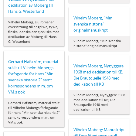
dedikation av Moberg till
Hans G. Westerlund
Vilhelm Moberg, "Min
Vilhelm Moberg, sju romaner i
svenska historia"
översättning till engelska, tyska,
originalmanuskript
finska, danska och tjeckiska med
dedikation av Moberg till Hans
Vilhelm Moberg, "Min svenska
G. Westerlund
historia" originalmanuskript
Gerhard Hafström, material
Vilhelm Moberg, Nybyggere
ställt till Vilhelm Mobergs
1968 med dedikation till KB;
förfogande för hans "Min
Die Brautquelle 1948 med
svenska historia 2" samt
dedikation till KB
korrespondens m.m. om
VM:s bok
Vilhelm Moberg, Nybyggere 1968
med dedikation till KB; Die
Gerhard Hafström, material ställt
Brautquelle 1948 med
till Vilhelm Mobergs förfogande
dedikation till KB
för hans "Min svenska historia 2"
samt korrespondens m.m. om
VM:s bok
Vilhelm Moberg: Manuskript
till Som föredragspatrull