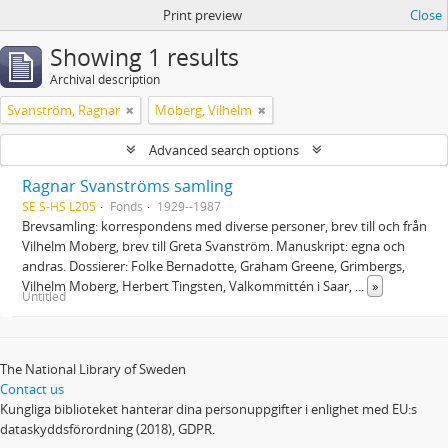
Print preview
Close
Showing 1 results
Archival description
Svanström, Ragnar
Moberg, Vilhelm
Advanced search options
Ragnar Svanströms samling
SE S-HS L205
Fonds
1929--1987
Brevsamling: korrespondens med diverse personer, brev till och från
Vilhelm Moberg, brev till Greta Svanström. Manuskript: egna och
andras. Dossierer: Folke Bernadotte, Graham Greene, Grimbergs,
Vilhelm Moberg, Herbert Tingsten, Valkommittén i Saar,
...
»
Untitled
The National Library of Sweden
Contact us
Kungliga biblioteket hanterar dina personuppgifter i enlighet med EU:s
dataskyddsförordning (2018), GDPR.