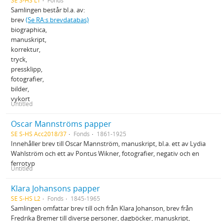
SE S-HS L1
Fonds
Samlingen består bl.a. av:
brev
(Se RA:s brevdatabas)
biographica,
manuskript,
korrektur,
tryck,
pressklipp,
fotografier,
bilder,
vykort
Untitled
Oscar Mannströms papper
SE S-HS Acc2018/37
Fonds
1861-1925
Innehåller brev till Oscar Mannström, manuskript, bl.a. ett av Lydia
Wahlström och ett av Pontus Wikner, fotografier, negativ och en
ferrotyp
Untitled
Klara Johansons papper
SE S-HS L2
Fonds
1845-1965
Samlingen omfattar brev till och från Klara Johanson, brev från
Fredrika Bremer till diverse personer, dagböcker, manuskript,