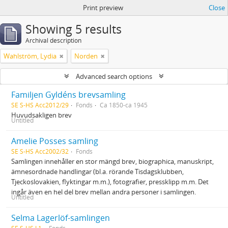
Print preview
Close
Showing 5 results
Archival description
Wahlström, Lydia
Norden
Advanced search options
Familjen Gyldéns brevsamling
SE S-HS Acc2012/29
Fonds
Ca 1850-ca 1945
Huvudsakligen brev
Untitled
Amelie Posses samling
SE S-HS Acc2002/32
Fonds
Samlingen innehåller en stor mängd brev, biographica, manuskript,
ämnesordnade handlingar (bl.a. rörande Tisdagsklubben,
Tjeckoslovakien, flyktingar m.m.), fotografier, pressklipp m.m. Det
ingår även en hel del brev mellan andra personer i samlingen.
Untitled
Selma Lagerlöf-samlingen