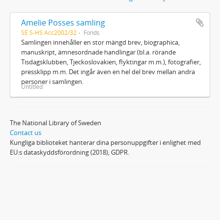
Amelie Posses samling
SE S-HS Acc2002/32
Fonds
Samlingen innehåller en stor mängd brev, biographica,
manuskript, ämnesordnade handlingar (bl.a. rörande
Tisdagsklubben, Tjeckoslovakien, flyktingar m.m.), fotografier,
pressklipp m.m. Det ingår även en hel del brev mellan andra
personer i samlingen.
Untitled
The National Library of Sweden
Contact us
Kungliga biblioteket hanterar dina personuppgifter i enlighet med
EU:s dataskyddsförordning (2018), GDPR.