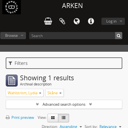
ARKEN
Log in
Browse
Filters
Showing 1 results
Archival description
Wahlström, Lydia
Skåne
Advanced search options
Print preview
View:
Direction:
Ascending
Sort by:
Relevance