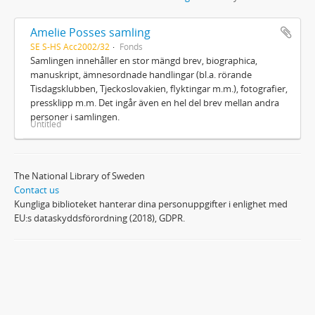
Amelie Posses samling
SE S-HS Acc2002/32
Fonds
Samlingen innehåller en stor mängd brev, biographica,
manuskript, ämnesordnade handlingar (bl.a. rörande
Tisdagsklubben, Tjeckoslovakien, flyktingar m.m.), fotografier,
pressklipp m.m. Det ingår även en hel del brev mellan andra
personer i samlingen.
Untitled
The National Library of Sweden
Contact us
Kungliga biblioteket hanterar dina personuppgifter i enlighet med
EU:s dataskyddsförordning (2018), GDPR.