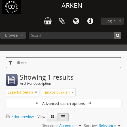
ARKEN
Log in
Browse
Filters
Showing 1 results
Archival description
Lagerlöf, Selma
Tjeckoslovakien
Advanced search options
Print preview
View:
Direction:
Ascending
Sort by:
Relevance