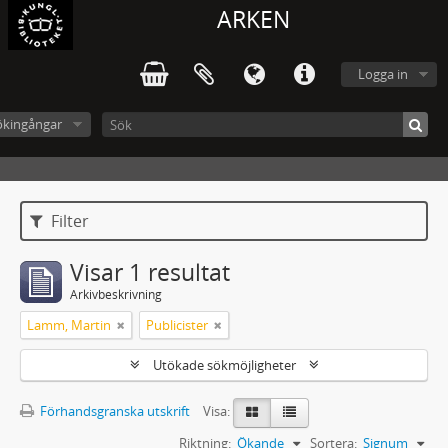
ARKEN
Logga in
ökingångar
Filter
Visar 1 resultat
Arkivbeskrivning
Lamm, Martin
Publicister
Utökade sökmöjligheter
Förhandsgranska utskrift
Visa:
Riktning:
Ökande
Sortera:
Signum