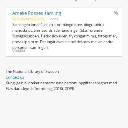
Amelie Posses samling
SE S-HS Acc2002/32
Fonds
Samlingen innehåller en stor mängd brev, biographica,
manuskript, ämnesordnade handlingar (bl.a. rörande
Tisdagsklubben, Tjeckoslovakien, flyktingar m.m.), fotografier,
pressklipp m.m. Det ingår även en hel del brev mellan andra
personer i samlingen.
Untitled
The National Library of Sweden
Contact us
Kungliga biblioteket hanterar dina personuppgifter i enlighet med
EU:s dataskyddsförordning (2018), GDPR.