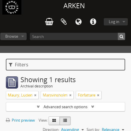
ARKEN
Log in
Browse
Filters
Showing 1 results
Archival description
Maury, Lucien
Marsvinsholm
Författare
Advanced search options
Print preview
View:
Direction:
Ascending
Sort by:
Relevance