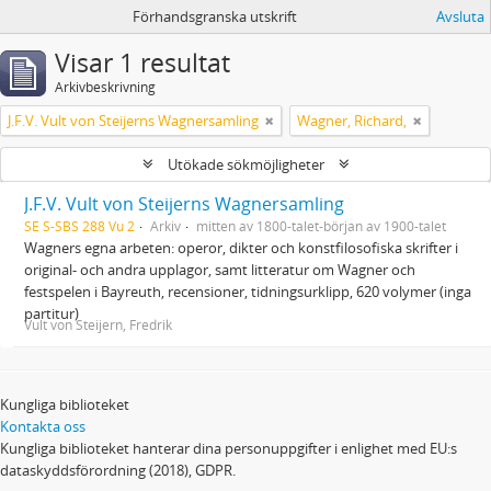
Förhandsgranska utskrift
Avsluta
Visar 1 resultat
Arkivbeskrivning
J.F.V. Vult von Steijerns Wagnersamling
Wagner, Richard,
Utökade sökmöjligheter
J.F.V. Vult von Steijerns Wagnersamling
SE S-SBS 288 Vu 2
Arkiv
mitten av 1800-talet-början av 1900-talet
Wagners egna arbeten: operor, dikter och konstfilosofiska skrifter i
original- och andra upplagor, samt litteratur om Wagner och
festspelen i Bayreuth, recensioner, tidningsurklipp, 620 volymer (inga
partitur)
Vult von Steijern, Fredrik
Kungliga biblioteket
Kontakta oss
Kungliga biblioteket hanterar dina personuppgifter i enlighet med EU:s
dataskyddsförordning (2018), GDPR.