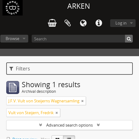
ARKEN
Log in
Browse
Filters
Showing 1 results
Archival description
J.F.V. Vult von Steijerns Wagnersamling
Vult von Steijern, Fredrik
Advanced search options