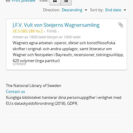
Print preview
View:
Direction:
Descending
Sort by:
End date
J.F.V. Vult von Steijerns Wagnersamling
SE S-SBS 288 Vu 2
Fonds
mitten av 1800-talet-början av 1900-talet
Wagners egna arbeten: operor, dikter och konstfilosofiska
skrifter i original- och andra upplagor, samt litteratur om
Wagner och festspelen i Bayreuth, recensioner, tidningsurklipp,
620 volymer (inga partitur)
Untitled
The National Library of Sweden
Contact us
Kungliga biblioteket hanterar dina personuppgifter i enlighet med
EU:s dataskyddsförordning (2018), GDPR.