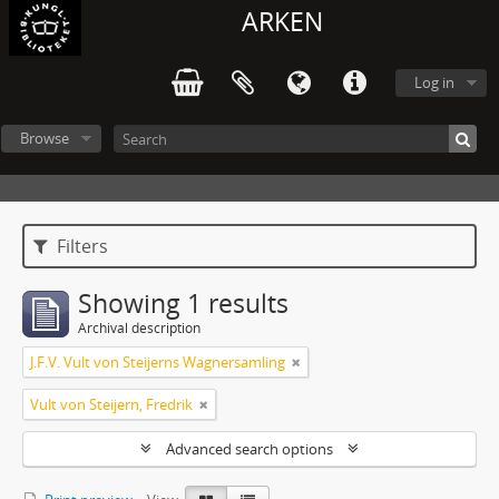
ARKEN
Log in
Browse
Filters
Showing 1 results
Archival description
J.F.V. Vult von Steijerns Wagnersamling
Vult von Steijern, Fredrik
Advanced search options