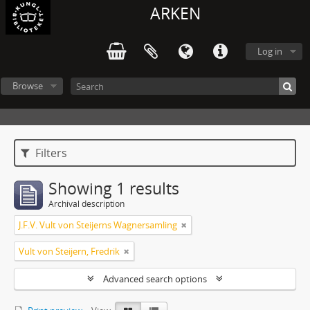
ARKEN
Log in
Browse
Filters
Showing 1 results
Archival description
J.F.V. Vult von Steijerns Wagnersamling
Vult von Steijern, Fredrik
Advanced search options