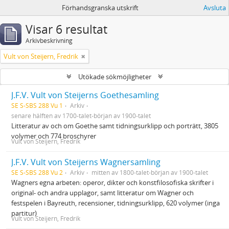
Förhandsgranska utskrift
Avsluta
Visar 6 resultat
Arkivbeskrivning
Vult von Steijern, Fredrik
Utökade sökmöjligheter
J.F.V. Vult von Steijerns Goethesamling
SE S-SBS 288 Vu 1
Arkiv
senare hälften av 1700-talet-början av 1900-talet
Litteratur av och om Goethe samt tidningsurklipp och porträtt, 3805
volymer och 774 broschyrer
Vult von Steijern, Fredrik
J.F.V. Vult von Steijerns Wagnersamling
SE S-SBS 288 Vu 2
Arkiv
mitten av 1800-talet-början av 1900-talet
Wagners egna arbeten: operor, dikter och konstfilosofiska skrifter i
original- och andra upplagor, samt litteratur om Wagner och
festspelen i Bayreuth, recensioner, tidningsurklipp, 620 volymer (inga
partitur)
Vult von Steijern, Fredrik