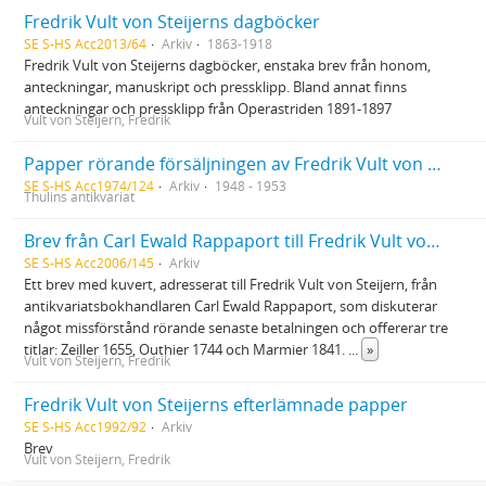
Fredrik Vult von Steijerns dagböcker
SE S-HS Acc2013/64
Arkiv
1863-1918
Fredrik Vult von Steijerns dagböcker, enstaka brev från honom,
anteckningar, manuskript och pressklipp. Bland annat finns
anteckningar och pressklipp från Operastriden 1891-1897
Vult von Steijern, Fredrik
Papper rörande försäljningen av Fredrik Vult von Steijerns Birgittasamling till Evert Fredriksson genom Thulins antikvariat 1948-1953
SE S-HS Acc1974/124
Arkiv
1948 - 1953
Thulins antikvariat
Brev från Carl Ewald Rappaport till Fredrik Vult von Steijern
SE S-HS Acc2006/145
Arkiv
Ett brev med kuvert, adresserat till Fredrik Vult von Steijern, från
antikvariatsbokhandlaren Carl Ewald Rappaport, som diskuterar
något missförstånd rörande senaste betalningen och offererar tre
titlar: Zeiller 1655, Outhier 1744 och Marmier 1841.
...
»
Vult von Steijern, Fredrik
Fredrik Vult von Steijerns efterlämnade papper
SE S-HS Acc1992/92
Arkiv
Brev
Vult von Steijern, Fredrik