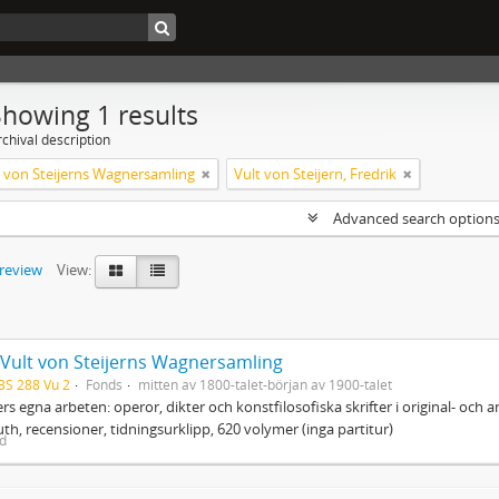
Showing 1 results
chival description
lt von Steijerns Wagnersamling
Vult von Steijern, Fredrik
Advanced search option
preview
View:
. Vult von Steijerns Wagnersamling
BS 288 Vu 2
Fonds
mitten av 1800-talet-början av 1900-talet
s egna arbeten: operor, dikter och konstfilosofiska skrifter i original- och
th, recensioner, tidningsurklipp, 620 volymer (inga partitur)
ed