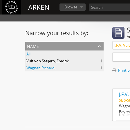
ARKEN
Browse
Narrow your results by:
Ar
name
J.F.V. Vu
All
Vult von Steijern, Fredrik
1
Wagner, Richard,
1
Print 
J.F.V
SE S-S
Wagner
Bayreu
Untitl