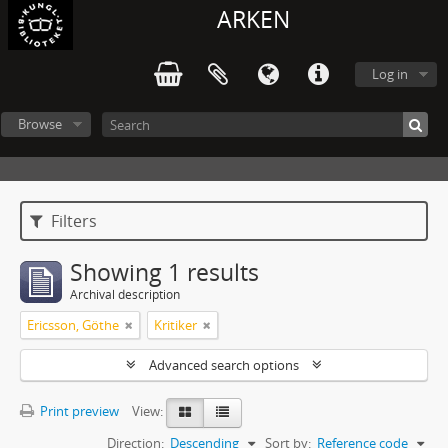
ARKEN
Log in
Browse
Filters
Showing 1 results
Archival description
Ericsson, Göthe
Kritiker
Advanced search options
Print preview
View:
Direction:
Descending
Sort by:
Reference code