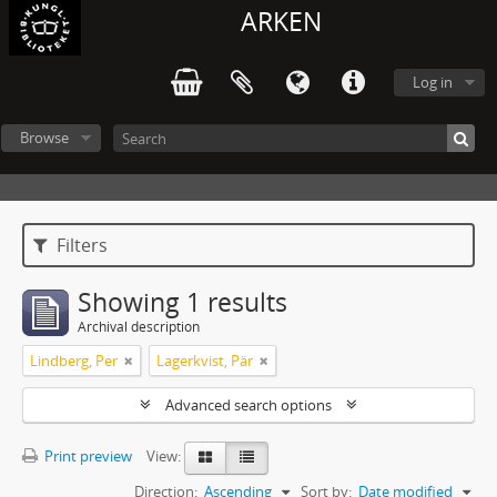
ARKEN
Log in
Browse
Filters
Showing 1 results
Archival description
Lindberg, Per
Lagerkvist, Pär
Advanced search options
Print preview
View:
Direction:
Ascending
Sort by:
Date modified