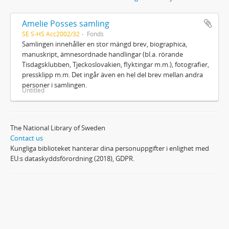
Amelie Posses samling
SE S-HS Acc2002/32
Fonds
Samlingen innehåller en stor mängd brev, biographica,
manuskript, ämnesordnade handlingar (bl.a. rörande
Tisdagsklubben, Tjeckoslovakien, flyktingar m.m.), fotografier,
pressklipp m.m. Det ingår även en hel del brev mellan andra
personer i samlingen.
Untitled
The National Library of Sweden
Contact us
Kungliga biblioteket hanterar dina personuppgifter i enlighet med
EU:s dataskyddsförordning (2018), GDPR.