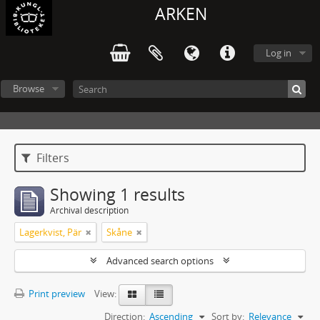
ARKEN
Log in
Browse
Filters
Showing 1 results
Archival description
Lagerkvist, Pär
Skåne
Advanced search options
Print preview
View:
Direction:
Ascending
Sort by:
Relevance