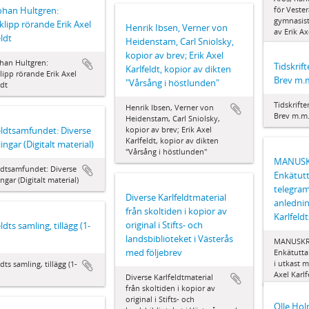
Johan Hultgren:
för Vester
gymnasist
klipp rörande Erik Axel
Henrik Ibsen, Verner von
av Erik Ax
eldt
Heidenstam, Carl Sniolsky,
kopior av brev; Erik Axel
ohan Hultgren:
Tidskrif
Karlfeldt, kopior av dikten
lipp rörande Erik Axel
Brev m.
"Vårsång i höstlunden"
ldt
Tidskrifte
Henrik Ibsen, Verner von
Brev m.m
Heidenstam, Carl Sniolsky,
eldtsamfundet: Diverse
kopior av brev; Erik Axel
Karlfeldt, kopior av dikten
ingar (Digitalt material)
"Vårsång i höstlunden"
MANUSK
ldtsamfundet: Diverse
Enkätut
ngar (Digitalt material)
telegram
Diverse Karlfeldtmaterial
anlednin
från skoltiden i kopior av
Karlfeld
original i Stifts- och
ldts samling, tillägg (1-
landsbiblioteket i Västerås
MANUSKR
med följebrev
Enkätutta
i utkast 
dts samling, tillägg (1-
Axel Karl
Diverse Karlfeldtmaterial
från skoltiden i kopior av
original i Stifts- och
Olle Ho