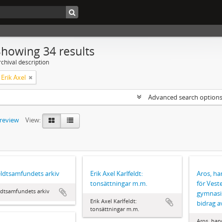
Showing 34 results
chival description
 Erik Axel
Advanced search option
preview
View:
eldtsamfundets arkiv
Erik Axel Karlfeldt:
Aros, ha
tonsättningar m.m.
för Vest
ldtsamfundets arkiv
gymnasi
Erik Axel Karlfeldt:
bidrag av
tonsättningar m.m.
Aros, han