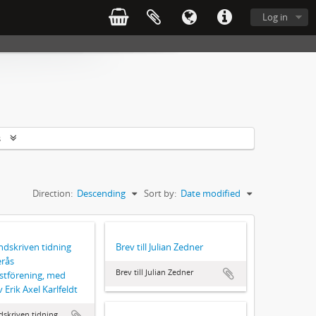
Log in
s
Direction:
Descending
Sort by:
Date modified
ndskriven tidning
Brev till Julian Zedner
erås
Brev till Julian Zedner
stförening, med
 Erik Axel Karlfeldt
dskriven tidning