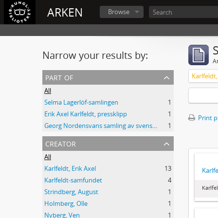
ARKEN
Browse
Narrow your results by:
Ar
part of
Karlfeldt,
All
Selma Lagerlöf-samlingen
1
Erik Axel Karlfeldt, pressklipp
1
Print 
Georg Nordensvans samling av svenska författares originalmanuskript
1
creator
All
Karlfeldt, Erik Axel
13
Karlf
Karlfeldt-samfundet
4
Karlfe
Strindberg, August
1
Holmberg, Olle
1
Nyberg, Ven
1