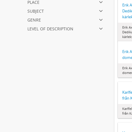
place
Erik A
subject
Dedik
kärle
genre
level of description
Erik Ax
Dedika
kärlek
Erik A
dom
Erik Ax
dome
Karlf
från 
Karlfe
från K