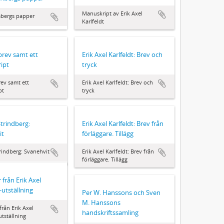
Manuskript av Erik Axel
mbergs papper
Karlfeldt
brev samt ett
Erik Axel Karlfeldt: Brev och
ipt
tryck
rev samt ett
Erik Axel Karlfeldt: Brev och
pt
tryck
trindberg:
Erik Axel Karlfeldt: Brev från
it
förläggare. Tillägg
rindberg: Svanehvit
Erik Axel Karlfeldt: Brev från
förläggare. Tillägg
 från Erik Axel
-utställning
Per W. Hanssons och Sven
M. Hanssons
från Erik Axel
handskriftssamling
utställning