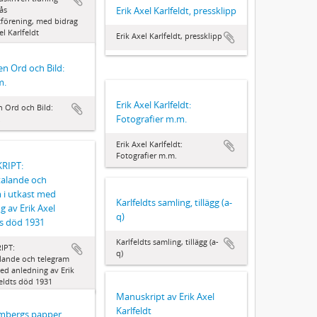
ås
Erik Axel Karlfeldt, pressklipp
förening, med bidrag
el Karlfeldt
Erik Axel Karlfeldt, pressklipp
ten Ord och Bild:
m.
Erik Axel Karlfeldt:
n Ord och Bild:
Fotografier m.m.
.
Erik Axel Karlfeldt:
Fotografier m.m.
RIPT:
talande och
 i utkast med
Karlfeldts samling, tillägg (a-
g av Erik Axel
q)
ts död 1931
Karlfeldts samling, tillägg (a-
IPT:
q)
lande och telegram
med anledning av Erik
feldts död 1931
Manuskript av Erik Axel
Karlfeldt
lmbergs papper