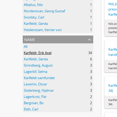
Nils 
Afzelius, Nils
1
press
Nordensvan, Georg Gustaf
1
Karlf
Snoilsky, Carl
1
Karlfeldt, Gerda
1
Nils J
pressk
Heidenstam, Verner von
1
Karlfe
name
All
Karlf
Karlfeldt, Erik Axel
34
handl
Karlfeldt, Gerda
6
Karlfe
Strindberg, August
3
handli
Lagerlöf, Selma
3
Karlfeldt-samfundet
3
Levertin, Oscar
3
Karlfe
Söderberg, Hjalmar
3
34)
Lagerkvist, Pär
2
Karlfel
Bergman, Bo
2
34)
Eldh, Carl
2