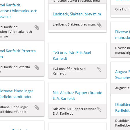
landsbiblioteket i Västerås med
xel Karlfeldt:
följebrev
Olle Hol
ation i Vildmarks- och
Liedbeck, Släkten: brev m.m.
ksvisor
Liedbeck, Släkten: brev m.m.
el Karlfeldt:
Diverse 
tion i Vildmarks- och
svisor
manuskr
Diverse b
xel Karlfeldt: Yttersta
Två brev från Erik Axel
manuskri
en
Karlfeldt
el Karlfeldt: Yttersta
Två brev från Erik Axel
August S
n
Karlfeldt
Svanehv
August St
eldtiana: Handlingar
Nils Afzelius: Papper rörande
Karlfeldtsamfundet
E. A. Karlfeldt
Diabilder
ldtiana: Handlingar
Nils Afzelius: Papper rörande
Karlfeldt
arlfeldtsamfundet
E. A. Karlfeldt
Diabilder 
Karlfeldt-