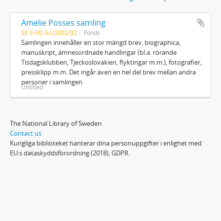
Amelie Posses samling
SE S-HS Acc2002/32
Fonds
Samlingen innehåller en stor mängd brev, biographica,
manuskript, ämnesordnade handlingar (bl.a. rörande
Tisdagsklubben, Tjeckoslovakien, flyktingar m.m.), fotografier,
pressklipp m.m. Det ingår även en hel del brev mellan andra
personer i samlingen.
Untitled
The National Library of Sweden
Contact us
Kungliga biblioteket hanterar dina personuppgifter i enlighet med
EU:s dataskyddsförordning (2018), GDPR.