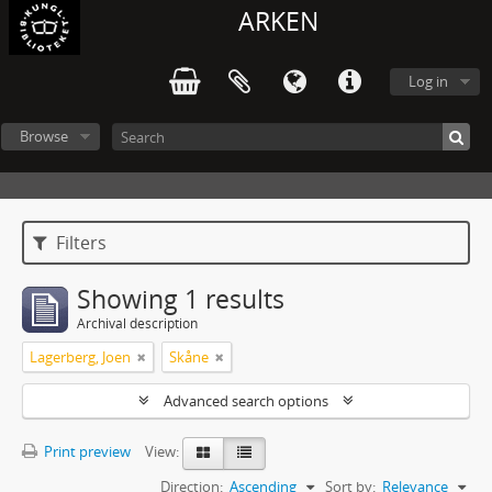
ARKEN
Log in
Browse
Filters
Showing 1 results
Archival description
Lagerberg, Joen
Skåne
Advanced search options
Print preview
View:
Direction:
Ascending
Sort by:
Relevance