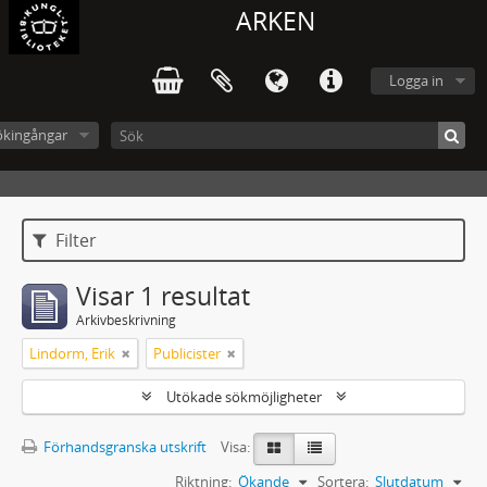
ARKEN
Logga in
ökingångar
Filter
Visar 1 resultat
Arkivbeskrivning
Lindorm, Erik
Publicister
Utökade sökmöjligheter
Förhandsgranska utskrift
Visa:
Riktning:
Ökande
Sortera:
Slutdatum