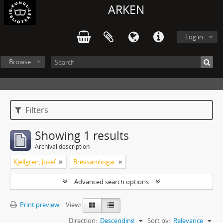
ARKEN
Log in
Browse
Filters
Showing 1 results
Archival description
Kjellgren, Josef
Brevsamlingar
Advanced search options
Print preview
View:
Direction:
Descending
Sort by:
Relevance