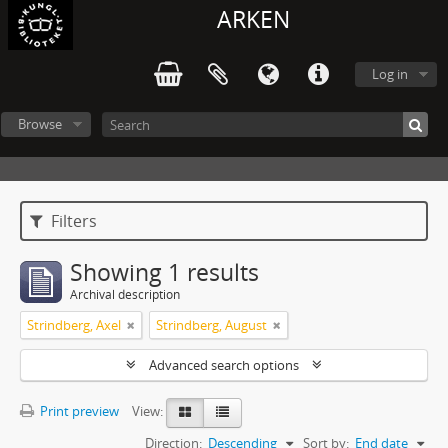
ARKEN
Log in
Browse
Filters
Showing 1 results
Archival description
Strindberg, Axel
Strindberg, August
Advanced search options
Print preview
View:
Direction:
Descending
Sort by:
End date