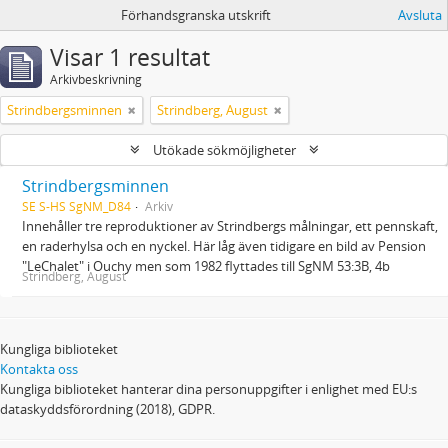
Förhandsgranska utskrift
Avsluta
Visar 1 resultat
Arkivbeskrivning
Strindbergsminnen
Strindberg, August
Utökade sökmöjligheter
Strindbergsminnen
SE S-HS SgNM_D84
Arkiv
Innehåller tre reproduktioner av Strindbergs målningar, ett pennskaft,
en raderhylsa och en nyckel. Här låg även tidigare en bild av Pension
"LeChalet" i Ouchy men som 1982 flyttades till SgNM 53:3B, 4b
Strindberg, August
Kungliga biblioteket
Kontakta oss
Kungliga biblioteket hanterar dina personuppgifter i enlighet med EU:s
dataskyddsförordning (2018), GDPR.