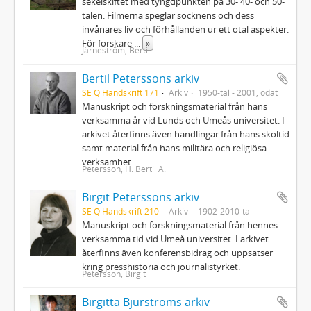
sekelskiftet med tyngdpunkten på 30- 40- och 50-
talen. Filmerna speglar socknens och dess
invånares liv och förhållanden ur ett otal aspekter.
För forskare
...
»
Järneström, Bertil
Bertil Peterssons arkiv
SE Q Handskrift 171
Arkiv
1950-tal - 2001, odat
Manuskript och forskningsmaterial från hans
verksamma år vid Lunds och Umeås universitet. I
arkivet återfinns även handlingar från hans skoltid
samt material från hans militära och religiösa
verksamhet.
Petersson, H. Bertil A.
Birgit Peterssons arkiv
SE Q Handskrift 210
Arkiv
1902-2010-tal
Manuskript och forskningsmaterial från hennes
verksamma tid vid Umeå universitet. I arkivet
återfinns även konferensbidrag och uppsatser
kring presshistoria och journalistyrket.
Petersson, Birgit
Birgitta Bjurströms arkiv