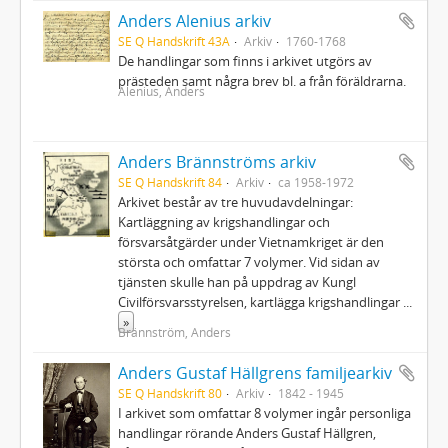
Anders Alenius arkiv
SE Q Handskrift 43A
Arkiv
1760-1768
De handlingar som finns i arkivet utgörs av
prästeden samt några brev bl. a från föräldrarna.
Alenius, Anders
Anders Brännströms arkiv
SE Q Handskrift 84
Arkiv
ca 1958-1972
Arkivet består av tre huvudavdelningar:
Kartläggning av krigshandlingar och
försvarsåtgärder under Vietnamkriget är den
största och omfattar 7 volymer. Vid sidan av
tjänsten skulle han på uppdrag av Kungl
Civilförsvarsstyrelsen, kartlägga krigshandlingar
...
»
Brännström, Anders
Anders Gustaf Hällgrens familjearkiv
SE Q Handskrift 80
Arkiv
1842 - 1945
I arkivet som omfattar 8 volymer ingår personliga
handlingar rörande Anders Gustaf Hällgren,