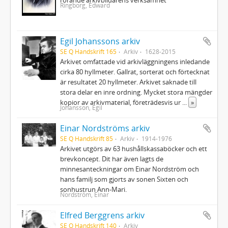
Ringborg, Edward
Egil Johanssons arkiv
SE Q Handskrift 165
Arkiv
1628-2015
Arkivet omfattade vid arkivläggningens inledande
cirka 80 hyllmeter. Gallrat, sorterat och förtecknat
är resultatet 20 hyllmeter. Arkivet saknade till
stora delar en inre ordning. Mycket stora mängder
kopior av arkivmaterial, företrädesvis ur
...
»
Johansson, Egil
Einar Nordströms arkiv
SE Q Handskrift 85
Arkiv
1914-1976
Arkivet utgörs av 63 hushållskassaböcker och ett
brevkoncept. Dit har även lagts de
minnesanteckningar om Einar Nordström och
hans familj som gjorts av sonen Sixten och
sonhustrun Ann-Mari.
Nordström, Einar
Elfred Berggrens arkiv
SE Q Handskrift 140
Arkiv