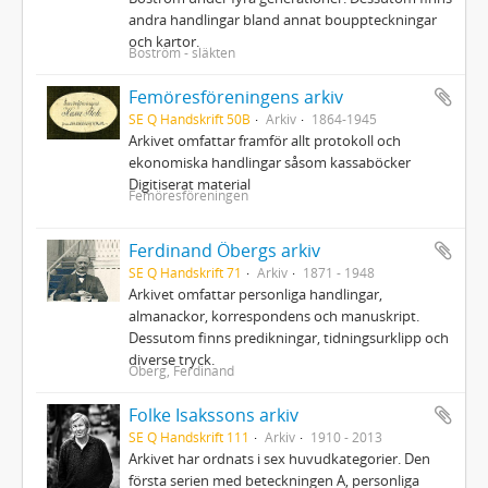
andra handlingar bland annat bouppteckningar
och kartor.
Boström - släkten
Femöresföreningens arkiv
SE Q Handskrift 50B
Arkiv
1864-1945
Arkivet omfattar framför allt protokoll och
ekonomiska handlingar såsom kassaböcker
Digitiserat material
Femöresföreningen
Ferdinand Öbergs arkiv
SE Q Handskrift 71
Arkiv
1871 - 1948
Arkivet omfattar personliga handlingar,
almanackor, korrespondens och manuskript.
Dessutom finns predikningar, tidningsurklipp och
diverse tryck.
Öberg, Ferdinand
Folke Isakssons arkiv
SE Q Handskrift 111
Arkiv
1910 - 2013
Arkivet har ordnats i sex huvudkategorier. Den
första serien med beteckningen A, personliga