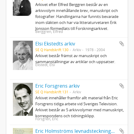
Arkivet efter Elfred Berggren består av en
arkivvolym innehållande brev, manuskript och
fotografier. Handlingarna har funnits bevarade
inom släkten och har via litteraturvetaren Erik
Jonsson förmedlats till Forskningsarkivet.
Berggren, Elfred
Elsi Ekstedts arkiv
SE Q Handskrift 130
Arkiv
1978 - 2004
Arkivet består främst av manuskript och
sammanställningar av artiklar och uppsatser.
Ekstedt, Elsi
Eric Forsgrens arkiv
SE Q Handskrift 131
Arkiv
Arkivet innehåller framför allt material från Eric
Forsgrens tidiga arbete vid Sveriges Television.
Arkivet består av 5 arkivvolymer med manuskript,
korrespondens och tidningsklipp.
Forsgren, Eric
Eric Holmströms levnadsteckningar angående Lycksele lappmarkssocken