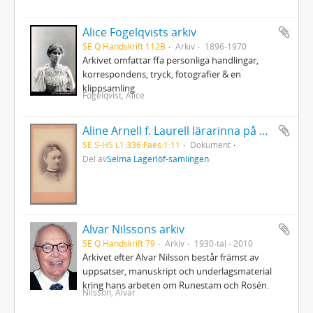
Alice Fogelqvists arkiv
SE Q Handskrift 112B
Arkiv
1896-1970
Arkivet omfattar ffa personliga handlingar,
korrespondens, tryck, fotografier & en
klippsamling
Fogelqvist, Alice
Aline Arnell f. Laurell lärarinna på Mårbacka
SE S-HS L1:336:Faes:1:11
Dokument
Del av
Selma Lagerlöf-samlingen
Alvar Nilssons arkiv
SE Q Handskrift 79
Arkiv
1930-tal - 2010
Arkivet efter Alvar Nilsson består främst av
uppsatser, manuskript och underlagsmaterial
kring hans arbeten om Runestam och Rosén.
Nilsson, Alvar