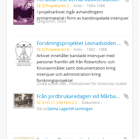
SE Q Projektarkiv 2
Arkiv
1994-1996
I projektarkivet ingår avhandlingens
primärmaterial i form av bandinspelade intervjuer.
Långström, Sture
Forskningsprojektet Levnadsöden (1983-1988)
SE Q Projektarkiv 8
Arkiv
1982 - 1988
Arkivet innehåller bandade intervjuer med
personer framför allt från Robertsfors- och
Kirunaområdet samt dokumentation kring
intervjuer och administration kring
forskningsprojektet
Umeå universitet., Institutionen för historiska studier
Från jordbrukaredagen vid Mårbacka
SE S-HS L1:336:Fom:2:2
Dokument
Del av
Selma Lagerlöf-samlingen