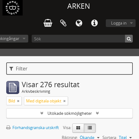
ARKEN
Logga in
ökingångar
Filter
Visar 276 resultat
Arkivbeskrivning
Bild
Med digitala objekt
Utökade sökmöjligheter
Förhandsgranska utskrift
Visa:
Riktning:
Ökande
Sortera:
Titel