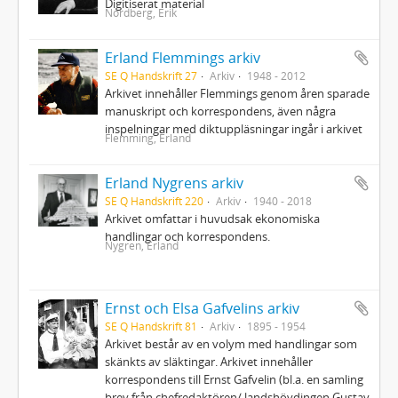
Digitiserat material
Nordberg, Erik
Erland Flemmings arkiv
SE Q Handskrift 27
Arkiv
1948 - 2012
Arkivet innehåller Flemmings genom åren sparade
manuskript och korrespondens, även några
inspelningar med diktuppläsningar ingår i arkivet
Flemming, Erland
Erland Nygrens arkiv
SE Q Handskrift 220
Arkiv
1940 - 2018
Arkivet omfattar i huvudsak ekonomiska
handlingar och korrespondens.
Nygren, Erland
Ernst och Elsa Gafvelins arkiv
SE Q Handskrift 81
Arkiv
1895 - 1954
Arkivet består av en volym med handlingar som
skänkts av släktingar. Arkivet innehåller
korrespondens till Ernst Gafvelin (bl.a. en samling
brev från chefredaktören/ landshövdingen Gustav