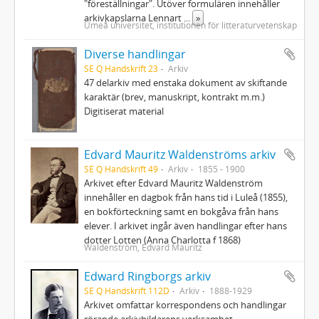
"föreställningar". Utöver formulären innehåller
arkivkapslarna Lennart
...
»
Umeå universitet, institutionen för litteraturvetenskap
Diverse handlingar
SE Q Handskrift 23
Arkiv
47 delarkiv med enstaka dokument av skiftande
karaktär (brev, manuskript, kontrakt m.m.)
Digitiserat material
Edvard Mauritz Waldenströms arkiv
SE Q Handskrift 49
Arkiv
1855 - 1900
Arkivet efter Edvard Mauritz Waldenström
innehåller en dagbok från hans tid i Luleå (1855),
en bokförteckning samt en bokgåva från hans
elever. I arkivet ingår även handlingar efter hans
dotter Lotten (Anna Charlotta f 1868)
Waldenström, Edvard Mauritz
Edward Ringborgs arkiv
SE Q Handskrift 112D
Arkiv
1888-1929
Arkivet omfattar korrespondens och handlingar
rörande arkivbildarens verksamhet