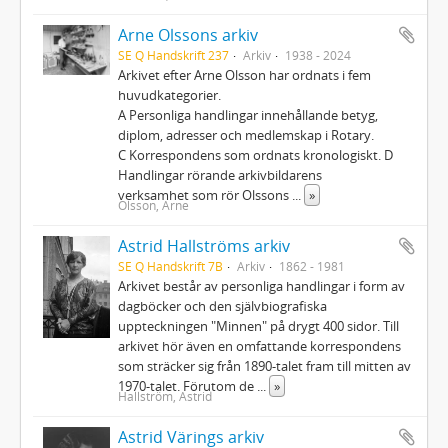
Arne Olssons arkiv
SE Q Handskrift 237
Arkiv
1938 - 2024
Arkivet efter Arne Olsson har ordnats i fem
huvudkategorier.
A Personliga handlingar innehållande betyg,
diplom, adresser och medlemskap i Rotary.
C Korrespondens som ordnats kronologiskt. D
Handlingar rörande arkivbildarens
verksamhet som rör Olssons
...
»
Olsson, Arne
Astrid Hallströms arkiv
SE Q Handskrift 7B
Arkiv
1862 - 1981
Arkivet består av personliga handlingar i form av
dagböcker och den självbiografiska
uppteckningen "Minnen" på drygt 400 sidor. Till
arkivet hör även en omfattande korrespondens
som sträcker sig från 1890-talet fram till mitten av
1970-talet. Förutom de
...
»
Hallström, Astrid
Astrid Värings arkiv