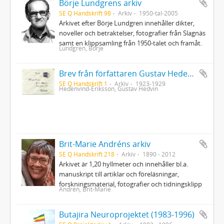
Börje Lundgrens arkiv
SE Q Handskrift 98
Arkiv
1950-tal-2005
Arkivet efter Börje Lundgren innehåller dikter,
noveller och betraktelser, fotografier från Slagnäs
samt en klippsamling från 1950-talet och framåt.
Lundgren, Börje
Brev från författaren Gustav Hedenvind-Eriksson
SE Q Handskrift 1
Arkiv
1923-1929
Hedenvind-Eriksson, Gustav Hedvin
Brit-Marie Andréns arkiv
SE Q Handskrift 218
Arkiv
1890 - 2012
Arkivet är 1,20 hyllmeter och innehåller bl.a.
manuskript till artiklar och föreläsningar,
forskningsmaterial, fotografier och tidningsklipp
Andrén, Brit-Marie
Butajira Neuroprojektet (1983-1996)