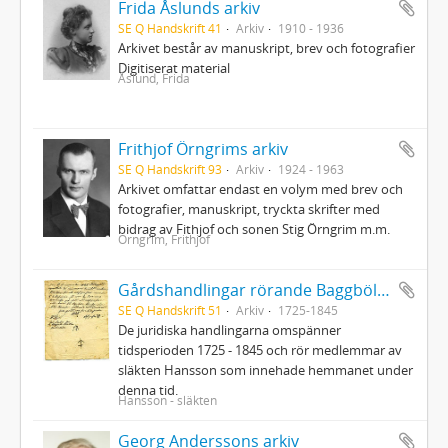
Frida Åslunds arkiv
SE Q Handskrift 41
Arkiv
1910 - 1936
Arkivet består av manuskript, brev och fotografier
Digitiserat material
Åslund, Frida
Frithjof Örngrims arkiv
SE Q Handskrift 93
Arkiv
1924 - 1963
Arkivet omfattar endast en volym med brev och
fotografier, manuskript, tryckta skrifter med
bidrag av Fithjof och sonen Stig Örngrim m.m.
Örngrim, Frithjof
Gårdshandlingar rörande Baggböle nr 1 i Umeå socken
SE Q Handskrift 51
Arkiv
1725-1845
De juridiska handlingarna omspänner
tidsperioden 1725 - 1845 och rör medlemmar av
släkten Hansson som innehade hemmanet under
denna tid.
Hansson - släkten
Georg Anderssons arkiv