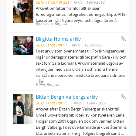
SE Q Handskrift 221
Arkiv
1964-2018
Arkivet omfattar framför allt skisser,
föredragsmanus, fotografier, tidningsurklipp, VHS-
kassetter från Nyårsrevyer och några föremål.
Bjurström, Birgitta
Birgitta Holms arkiv
SE Q Handskrift 57
Arkiv
1952-1998
I det arkiv som överlämnats till Forskningsarkivet
ingår underlagsmaterial till biografin Sara - i liv och
text (om Sara Lidman). Arkivmaterialet utgörs av
intervjuer med Sara Lidman och andra henne
närstående personer, enstaka brev, Sara Lidmans
...
»
Holm, Birgitta
Bittan Bergh Valbergs arkiv
SE Q Handskrift 155
Arkiv
1944 - 2009
Arkivet efter Bittan Bergh Valberg är skänkt till
Umeå universitetsbibliotek av konstvetaren Lena
Holger som 2001 utgav en bok om vännen Bittan
Bergh Valberg. I det överlämnade arkivet återfinns
bl.a. arbetsmaterial kring Holgers biografi samt
...