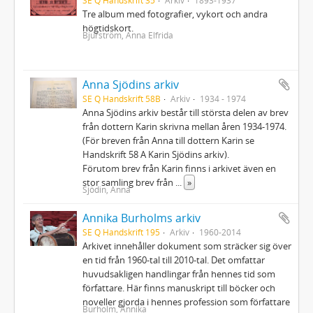
Tre album med fotografier, vykort och andra
högtidskort.
Bjurström, Anna Elfrida
Anna Sjödins arkiv
SE Q Handskrift 58B
Arkiv
1934 - 1974
Anna Sjödins arkiv består till största delen av brev
från dottern Karin skrivna mellan åren 1934-1974.
(För breven från Anna till dottern Karin se
Handskrift 58 A Karin Sjödins arkiv).
Förutom brev från Karin finns i arkivet även en
stor samling brev från
...
»
Sjödin, Anna
Annika Burholms arkiv
SE Q Handskrift 195
Arkiv
1960-2014
Arkivet innehåller dokument som sträcker sig över
en tid från 1960-tal till 2010-tal. Det omfattar
huvudsakligen handlingar från hennes tid som
författare. Här finns manuskript till böcker och
noveller gjorda i hennes profession som författare
Burholm, Annika