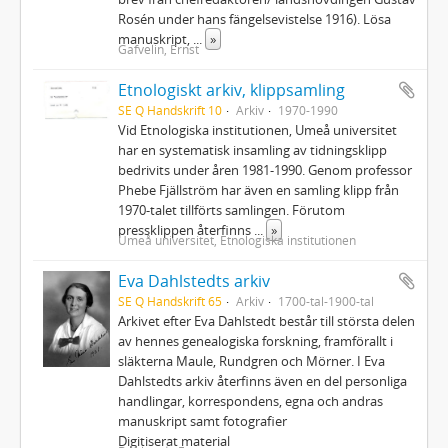
Rosén under hans fängelsevistelse 1916). Lösa
manuskript,
...
»
Gafvelin, Ernst
Etnologiskt arkiv, klippsamling
SE Q Handskrift 10
Arkiv
1970-1990
Vid Etnologiska institutionen, Umeå universitet
har en systematisk insamling av tidningsklipp
bedrivits under åren 1981-1990. Genom professor
Phebe Fjällström har även en samling klipp från
1970-talet tillförts samlingen. Förutom
pressklippen återfinns
...
»
Umeå universitet, Etnologiska institutionen
Eva Dahlstedts arkiv
SE Q Handskrift 65
Arkiv
1700-tal-1900-tal
Arkivet efter Eva Dahlstedt består till största delen
av hennes genealogiska forskning, framförallt i
släkterna Maule, Rundgren och Mörner. I Eva
Dahlstedts arkiv återfinns även en del personliga
handlingar, korrespondens, egna och andras
manuskript samt fotografier
Digitiserat material