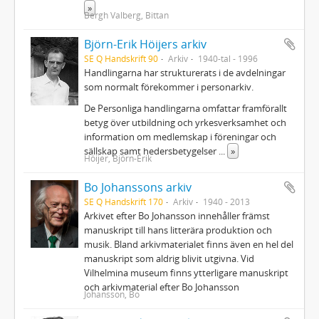
»
Bergh Valberg, Bittan
Björn-Erik Höijers arkiv
SE Q Handskrift 90
Arkiv
1940-tal - 1996
Handlingarna har strukturerats i de avdelningar
som normalt förekommer i personarkiv.
De Personliga handlingarna omfattar framförallt
betyg över utbildning och yrkesverksamhet och
information om medlemskap i föreningar och
sällskap samt hedersbetygelser
...
»
Höijer, Björn-Erik
Bo Johanssons arkiv
SE Q Handskrift 170
Arkiv
1940 - 2013
Arkivet efter Bo Johansson innehåller främst
manuskript till hans litterära produktion och
musik. Bland arkivmaterialet finns även en hel del
manuskript som aldrig blivit utgivna. Vid
Vilhelmina museum finns ytterligare manuskript
och arkivmaterial efter Bo Johansson
Johansson, Bo