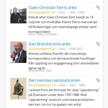
Claes-Christian Elerts arkiv
SE Q Handskrift 124
Arkiv
1964 - 2008
Arkivet efter Claes-Christian Elert består av 14
volymer och innehåller främst Elerts manuskript
till föreläsningar och vetenskapliga artiklar samt
korrespondens
Elert, Claes-Christian
Dan Brändströms arkiv
SE Q Handskrift 224
Arkiv
1938-2021
Arkivet omfattar framför allt manuskript,
korrespondens och ämnesordnade handlingar
från uppdrag och engagemang som arkivbildaren
ägnat sig åt.
Brändström, Dan
Den svenska nationalscenen
SE Q Projektarkiv 10
Arkiv
1982 - 1988
I arkivet finns ett formulär för varje "uppsättning"
på Dramaten under åren 1787-1988. Med
"uppsättning" avses en unik teaterproduktion,
den kan i sin tur ha spelats i ett antal