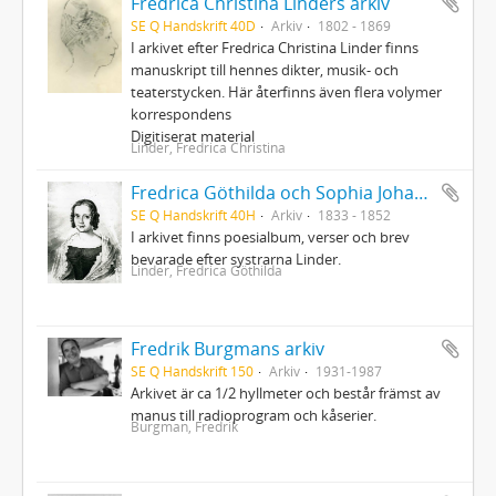
Fredrica Christina Linders arkiv
SE Q Handskrift 40D
Arkiv
1802 - 1869
I arkivet efter Fredrica Christina Linder finns
manuskript till hennes dikter, musik- och
teaterstycken. Här återfinns även flera volymer
korrespondens
Digitiserat material
Linder, Fredrica Christina
Fredrica Göthilda och Sophia Johanna Linders arkiv
SE Q Handskrift 40H
Arkiv
1833 - 1852
I arkivet finns poesialbum, verser och brev
bevarade efter systrarna Linder.
Linder, Fredrica Göthilda
Fredrik Burgmans arkiv
SE Q Handskrift 150
Arkiv
1931-1987
Arkivet är ca 1/2 hyllmeter och består främst av
manus till radioprogram och kåserier.
Burgman, Fredrik