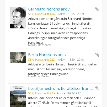
Bernhard Nordhs arkiv
SE Q Handskrift 184
Arkiv
1915 - 2009
Arkivet som är en gåva från Bernhard Nordhs
barn, omfattar 31 volymer och innehåller till
största delen manuskript, förlagskontrakt och
tidningsurklipp, men även korrespondens,
anteckningar, fotografier och personliga
handlingar
Nordh, Bernhard
Berta Hanssons arkiv
SE Q Handskrift 222
Arkiv
1880 - 2018
Arkivet efter Berta Hansson består till stor del av
manuskript, teckningar, korrespondens,
fotografier och tidningsklipp.
Hansson, Berta
Bertil Järneström: Berättelser från Nordingrå, 48 videofilmer inspelade 1992-1997
SE Q Handskrift 22
Arkiv
1992-1997
Intervjuade personer är 29 män och 15 kvinnor i
åldern 70-95 år. Deras minnen går tillbaka till