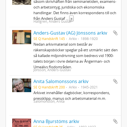
såsom skrivhäften från seminarietiden, examens-
och arbetsintyg, juridiska och ekonomiska
handlingar. Det finns även korrespondens till och
från Anders Gustaf
...
»
Hällgren, Anders Gustaf
Anders-Gustav (AG) Jönssons arkiv
SE Q Handskrift 145
Arkiv
1898-1920
Nedan arkivmaterial som består av
räkenskapsböcker speglar på ett utmärkt sätt den
så kallade miljondrivning som bedrevs vid 1900-
talets början i övre delarna av Ångerman- och
Umeälvs flodområden.
Jönsson, Anders-Gustav
Anita Salomonssons arkiv
SE Q Handskrift 200
Arkiv
1945-2021
Arkivet innehåller dagböcker, korrespondens,
pressklipp, manus och arbetsmaterial m.m.
Salomonsson, Anita
Anna Bjurstöms arkiv
SE Q Handskrift 35
Arkiv
1893-1937