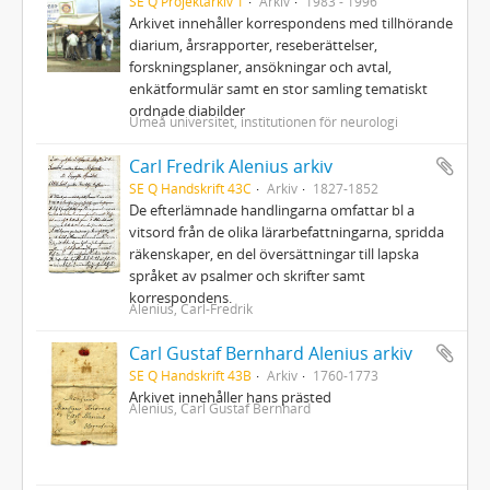
SE Q Projektarkiv 1
Arkiv
1983 - 1996
Arkivet innehåller korrespondens med tillhörande
diarium, årsrapporter, reseberättelser,
forskningsplaner, ansökningar och avtal,
enkätformulär samt en stor samling tematiskt
ordnade diabilder
Umeå universitet, institutionen för neurologi
Carl Fredrik Alenius arkiv
SE Q Handskrift 43C
Arkiv
1827-1852
De efterlämnade handlingarna omfattar bl a
vitsord från de olika lärarbefattningarna, spridda
räkenskaper, en del översättningar till lapska
språket av psalmer och skrifter samt
korrespondens.
Alenius, Carl-Fredrik
Carl Gustaf Bernhard Alenius arkiv
SE Q Handskrift 43B
Arkiv
1760-1773
Arkivet innehåller hans prästed
Alenius, Carl Gustaf Bernhard