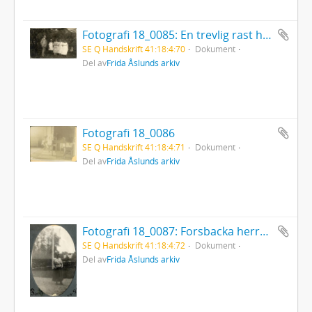
Fotografi 18_0085: En trevlig rast hos Anners i Forsbacka under en biltur till Gevle
SE Q Handskrift 41:18:4:70
Dokument
Del av
Frida Åslunds arkiv
Fotografi 18_0086
SE Q Handskrift 41:18:4:71
Dokument
Del av
Frida Åslunds arkiv
Fotografi 18_0087: Forsbacka herrgård
SE Q Handskrift 41:18:4:72
Dokument
Del av
Frida Åslunds arkiv