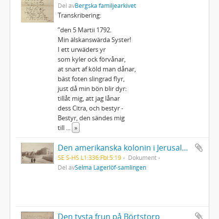
Del av
Bergska familjearkivet
Transkribering:
”den 5 Martii 1792.
Min älskanswärda Syster!
I ett urwäders yr
som kyler ock förvånar,
at snart af köld man dånar,
bäst foten slingrad flyr,
just då min bön blir dyr:
tillåt mig, att jag lånar
dess Citra, och bestyr -
Bestyr, den sändes mig
till
...
»
Den amerikanska kolonin i Jerusalem
SE S-HS L1:336:Fbl:5:19
Dokument
Del av
Selma Lagerlöf-samlingen
Den tysta frun på Börtstorp