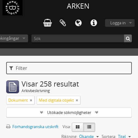
ARKEN
Logga in
ökingångar
Filter
Visar 258 resultat
Arkivbeskrivning
Dokument
Med digitala objekt
Utökade sökmöjligheter
Förhandsgranska utskrift
Visa:
Riktning:
Ökande
Sortera:
Titel