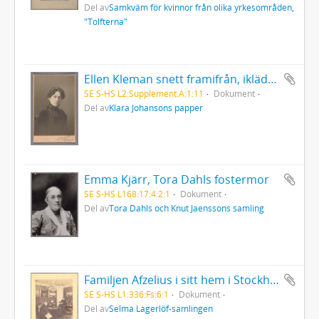
Del av
Samkväm för kvinnor från olika yrkesområden,
"Tolfterna"
Ellen Kleman snett framifrån, iklädd mörk höghalsad blus
SE S-HS L2:Supplement:A:1:11
Dokument
Del av
Klara Johansons papper
Emma Kjärr, Tora Dahls fostermor
SE S-HS L168:17:4:2:1
Dokument
Del av
Tora Dahls och Knut Jaenssons samling
Familjen Afzelius i sitt hem i Stockholm
SE S-HS L1:336:Fs:6:1
Dokument
Del av
Selma Lagerlöf-samlingen