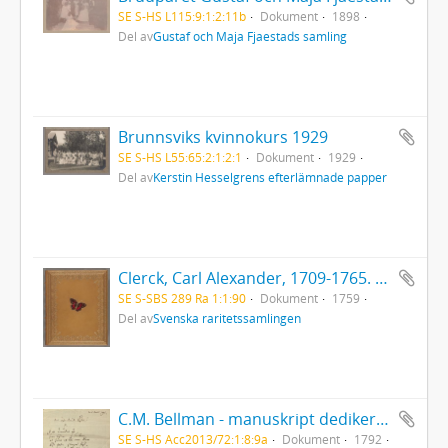
SE S-HS L115:9:1:2:11b
Dokument
1898
Del av
Gustaf och Maja Fjaestads samling
Brunnsviks kvinnokurs 1929
SE S-HS L55:65:2:1:2:1
Dokument
1929
Del av
Kerstin Hesselgrens efterlämnade papper
Clerck, Carl Alexander, 1709-1765. - Icones insectorum rariorum. (Pl.titelbl.) Stockholm. 1-2. 1759-65. [Del 1], Caroli Clerck reg: soc: scient: Upsal: membr: Icones insectorum rariorum cum nominibus eorum trivialibus, locisqve e C: Linnæi ... Syst: nat: allegatis Holmiæ 1759.. - 1759
SE S-SBS 289 Ra 1:1:90
Dokument
1759
Del av
Svenska raritetssamlingen
C.M. Bellman - manuskript dedikerat till Helena Quiding
SE S-HS Acc2013/72:1:8:9a
Dokument
1792