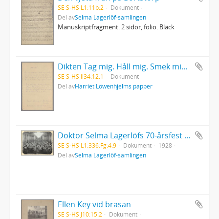
SE S-HS L1:11b:2
Dokument
Del av
Selma Lagerlöf-samlingen
Manuskriptfragment. 2 sidor, folio. Bläck
Dikten Tag mig. Håll mig. Smek mig sakta
SE S-HS Il34:12:1
Dokument
Del av
Harriet Löwenhjelms papper
Doktor Selma Lagerlöfs 70-årsfest på Grand Hôtel 20/11-1928
SE S-HS L1:336:Fg:4:9
Dokument
1928
Del av
Selma Lagerlöf-samlingen
Ellen Key vid brasan
SE S-HS J10:15:2
Dokument