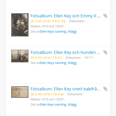
Fotoalbum: Ellen Key och Emmy V. Sanders, ståendes i trappan till Strand
SE S-HS L41b:17:8:4:13a
Dokument
Mellan 1910 och 1920?
Del av
Ellen Keys samling, tillägg
Fotoalbum: Ellen Key och hunden Vild intill trappan till Strand, med Vättern i fonden
SE S-HS L41b:17:8:4:2
Dokument
1911?
Del av
Ellen Keys samling, tillägg
Fotoalbum: Ellen Key snett bakifrån, sittandes naken på sten vid Vätterns strand
SE S-HS L41b:17:8:4:3e
Dokument
Mellan 1910 och 1920?
Del av
Ellen Keys samling, tillägg