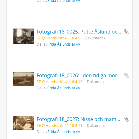
Del av
Frida Åslunds arkiv
Fotografi 18_0025: Putte Åslund och hans mamma drömmer.
SE Q Handskrift 41:18:4:9
Dokument
Del av
Frida Åslunds arkiv
Fotografi 18_0026: I den tidiga morgonstunden efter Ängsbackshippa.
SE Q Handskrift 41:18:4:10
Dokument
Del av
Frida Åslunds arkiv
Fotografi 18_0027: Nisse och mamma plockar blommor
SE Q Handskrift 41:18:4:11
Dokument
Del av
Frida Åslunds arkiv