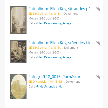
Fotoalbum: Ellen Key, sittandes på entrétrappan till Strand
SE S-HS L41b:17:8:4:11f
Dokument
Mellan 1910 och 1920?
Del av
Ellen Keys samling, tillägg
Fotoalbum: Ellen Key, ståendes i trappan till Strand tillsammans med Emmy V. Sanders, som sitter på ett trappsteg
SE S-HS L41b:17:8:4:13c
Dokument
Mellan 1910 och 1920?
Del av
Ellen Keys samling, tillägg
Fotografi 18_0015: Parhästar
SE Q Handskrift 41:18:4:1
Dokument
Del av
Frida Åslunds arkiv