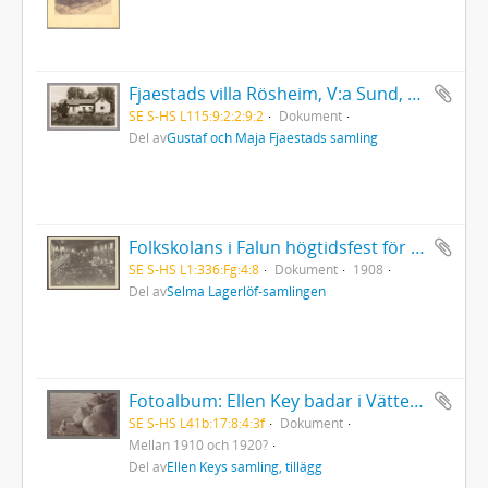
Fjaestads villa Rösheim, V:a Sund, Arvika
SE S-HS L115:9:2:2:9:2
Dokument
Del av
Gustaf och Maja Fjaestads samling
Folkskolans i Falun högtidsfest för Selma Lagerlöf då hon fyllde 50 år 1908 20 november
SE S-HS L1:336:Fg:4:8
Dokument
1908
Del av
Selma Lagerlöf-samlingen
Fotoalbum: Ellen Key badar i Vättern, med vänster hand på sten
SE S-HS L41b:17:8:4:3f
Dokument
Mellan 1910 och 1920?
Del av
Ellen Keys samling, tillägg