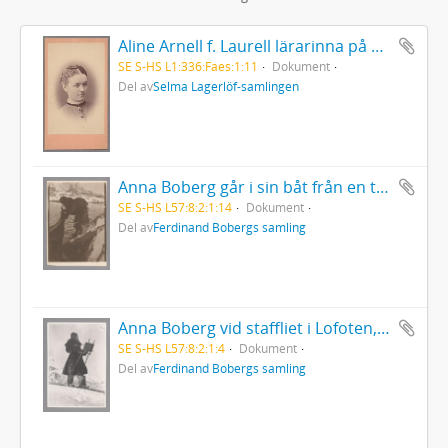
Aline Arnell f. Laurell lärarinna på Mårbacka
SE S-HS L1:336:Faes:1:11
Dokument
Del av
Selma Lagerlöf-samlingen
Anna Boberg går i sin båt från en trappa
SE S-HS L57:8:2:1:14
Dokument
Del av
Ferdinand Bobergs samling
Anna Boberg vid staffliet i Lofoten, Norge
SE S-HS L57:8:2:1:4
Dokument
Del av
Ferdinand Bobergs samling