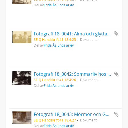
Del av
Frida Åslunds arkiv
Fotografi 18_0041: Alma och glyttarna
SE Q Handskrift 41:18:4:25
Dokument
Del av
Frida Åslunds arkiv
Fotografi 18_0042: Sommarliv hos Åslunds i Leksand, i Liss Olov Lars sons gård
SE Q Handskrift 41:18:4:26
Dokument
Del av
Frida Åslunds arkiv
Fotografi 18_0043: Mormor och Gun på Bäckmans gård i Umeå
SE Q Handskrift 41:18:4:27
Dokument
Del av
Frida Åslunds arkiv