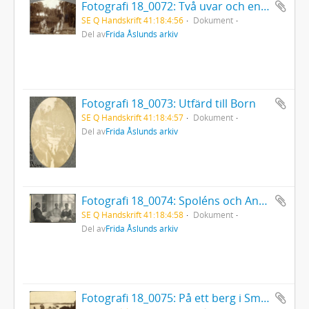
Fotografi 18_0072: Två uvar och en husse
SE Q Handskrift 41:18:4:56
Dokument
Del av
Frida Åslunds arkiv
Fotografi 18_0073: Utfärd till Born
SE Q Handskrift 41:18:4:57
Dokument
Del av
Frida Åslunds arkiv
Fotografi 18_0074: Spoléns och Anna Anner på Anners veranda i Horndal
SE Q Handskrift 41:18:4:58
Dokument
Del av
Frida Åslunds arkiv
Fotografi 18_0075: På ett berg i Småland