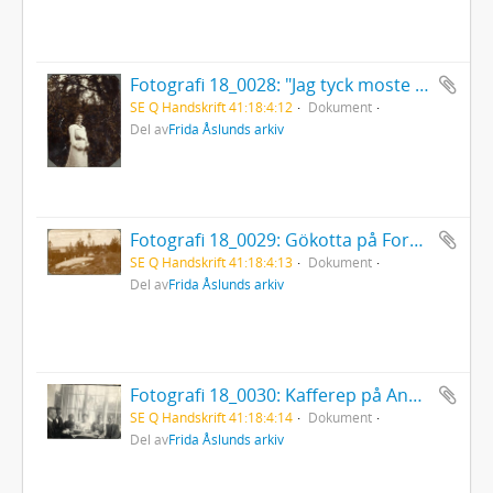
Fotografi 18_0028: "Jag tyck moste Fida går så ensam i Kogen" sade lill Gunnar
SE Q Handskrift 41:18:4:12
Dokument
Del av
Frida Åslunds arkiv
Fotografi 18_0029: Gökotta på Fornby klint i Horndal
SE Q Handskrift 41:18:4:13
Dokument
Del av
Frida Åslunds arkiv
Fotografi 18_0030: Kafferep på Anners veranda i Horndal
SE Q Handskrift 41:18:4:14
Dokument
Del av
Frida Åslunds arkiv