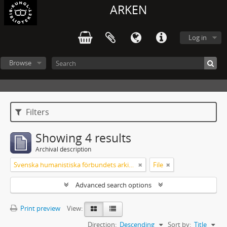
ARKEN
Log in
Browse
Filters
Showing 4 results
Archival description
Svenska humanistiska förbundets arkiv: handlingar 2003-2012
File
Advanced search options
Print preview
View:
Direction:
Descending
Sort by:
Title