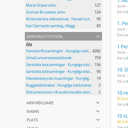
1. A
Maria Gripes arkiv
127
Serie
Del av
Gunnar Brusewitz arkiv
124
Molanderska släktarkivet : Harald och Olof Molanders släktarkiv
95
1. P
Karl Gerhards samling, tillägg
83
Serie
arkivinstitution
Del av
Alla
1 Pe
Handskriftssamlingen - Kungliga biblioteket
8282
Serie
Umeå universitetsbibliotek
759
Del av
Särskilda boksamlingar - Kungliga biblioteket
156
10. 
Särskilda bildsamlingar - Kungliga biblioteket
93
Serie
Händelsestyrda insamlingar - Kungliga biblioteket
19
Del av
Roggebiblioteket - Kungliga biblioteket
2
Dokumentation till audiovisuella samlingar - Kungliga biblioteket
2
10 re
SE S-H
arkivbildare
Del av
namn
10 st
plats
SE S-H
ämne
Del av