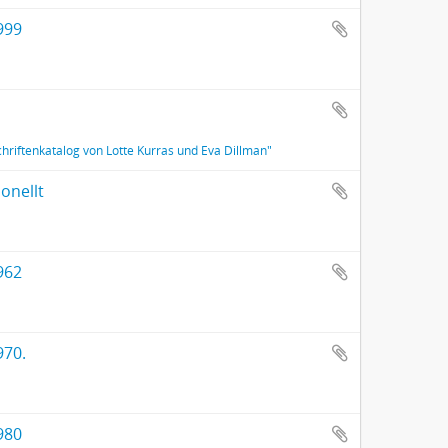
999
chriftenkatalog von Lotte Kurras und Eva Dillman"
onellt
962
970.
980