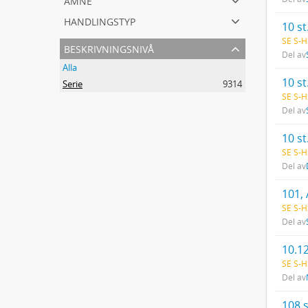
handlingstyp
10 st
SE S-H
beskrivningsnivå
Del av
Alla
10 st
Serie
9314
SE S-H
Del av
10 st
SE S-H
Del av
101,
SE S-
Del av
SE S-H
Del av
108 s