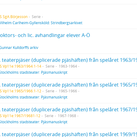
S SgA:Börjesson
Serie
Vilhelm Carlheim-Gyllensköld: Strindbergsarkivet
oktors- och lic. avhandlingar elever A-Ö
Gunnar Kulldorffs arkiv
. teaterpjäser (duplicerade pjäshäften) från spelåret 1963/1
S Vp11e:1963/1964:1-14
Serie
1963-1964
Stockholms stadsteater: Pjäsmanuskript
. teaterpjäser (duplicerade pjäshäften) från spelåret 1965/1
S Vp11e:1965/1966:1-12
Serie
1965-1966
Stockholms stadsteater: Pjäsmanuskript
. teaterpjäser (duplicerade pjäshäften) från spelåret 1967/1
S Vp11e:1967/19681-12
Serie
1967-1968
Stockholms stadsteater: Pjäsmanuskript
. teaterpjäser (duplicerade pjäshäften) från spelåret 1969/1