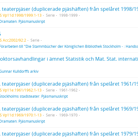
. teaterpjäser (duplicerade pjäshäften) från spelåret 1998/1
S Vp11d:1998/1999:1-13
Serie
1998-1999
Dramaten: Pjäsmanuskript
5
S Acc2002/92:2
Serie
Förarbeten till "Die Stammbücher der Königlichen Bibliothek Stockholm - : Hands
oktorsavhandlingar i ämnet Statistik och Mat. Stat. internati
Gunnar Kulldorffs arkiv
. teaterpjäser (duplicerade pjäshäften) från spelåret 1961/1
S Vp11e:1961/1962:1-13
Serie
1961-1962
Stockholms stadsteater: Pjäsmanuskript
. teaterpjäser (duplicerade pjäshäften) från spelåret 1969/1
S Vp11d:1969/1970:1-13
Serie
1969-1970
Dramaten: Pjäsmanuskript
. teaterpjäser (duplicerade pjäshäften) från spelåret 1979/1