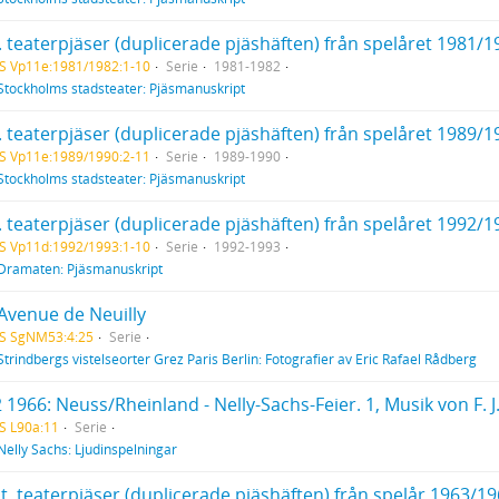
. teaterpjäser (duplicerade pjäshäften) från spelåret 1981/1
S Vp11e:1981/1982:1-10
Serie
1981-1982
Stockholms stadsteater: Pjäsmanuskript
. teaterpjäser (duplicerade pjäshäften) från spelåret 1989/1
S Vp11e:1989/1990:2-11
Serie
1989-1990
Stockholms stadsteater: Pjäsmanuskript
. teaterpjäser (duplicerade pjäshäften) från spelåret 1992/1
S Vp11d:1992/1993:1-10
Serie
1992-1993
Dramaten: Pjäsmanuskript
 Avenue de Neuilly
HS SgNM53:4:25
Serie
Strindbergs vistelseorter Grez Paris Berlin: Fotografier av Eric Rafael Rådberg
S L90a:11
Serie
Nelly Sachs: Ljudinspelningar
t. teaterpjäser (duplicerade pjäshäften) från spelår 1963/1