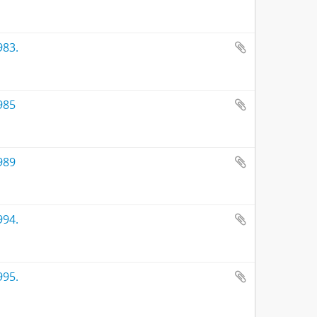
983.
985
989
994.
995.