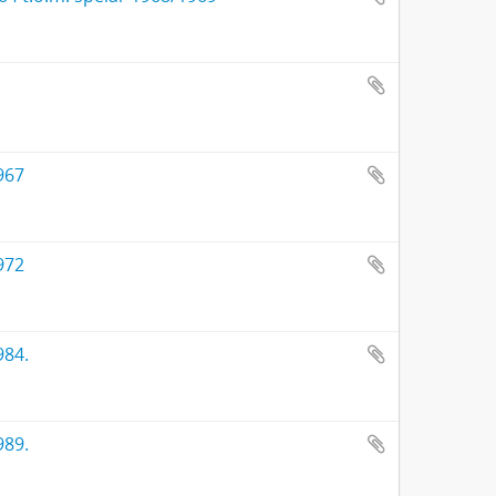
967
972
984.
989.