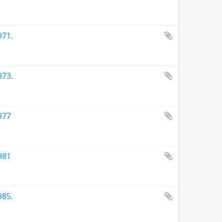
971.
973.
977
981
985.