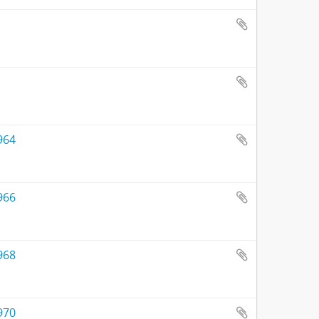
964
966
968
970