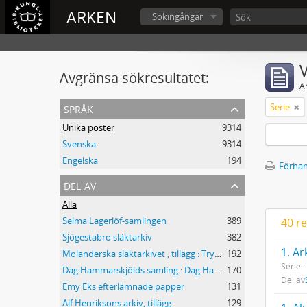
ARKEN
Sökingångar
V
Avgränsa sökresultatet:
A
språk
Serie
Unika poster
9314
Svenska
9314
Engelska
194
Förhan
del av
Alla
Selma Lagerlöf-samlingen
389
40 re
Sjögestabro släktarkiv
382
1. A
Molanderska släktarkivet , tillägg : Tryck och småtryck
192
Serie
Dag Hammarskjölds samling : Dag Hammarskjöld Collection
170
Del av
Emy Eks efterlämnade papper
131
Alf Henriksons arkiv, tillägg
129