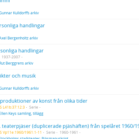
lumni
Gunnar Kulldorffs arkiv
ersonliga handlingar
Axel Bergenholtz arkiv
rsonliga handlingar
1937-2007
Rut Berggrens arkiv
Dikter och musik
Gunnar Kulldorffs arkiv
produktioner av konst från olika tider
S L41b:37:12:3
Serie
Ellen Keys samling, tillägg
. teaterpjäser (duplicerade pjäshäften) från spelåret 1960/1
S Vp11e:1960/1961:1-11
Serie
1960-1961
Stockholms stadsteater: Pjäsmanuskript