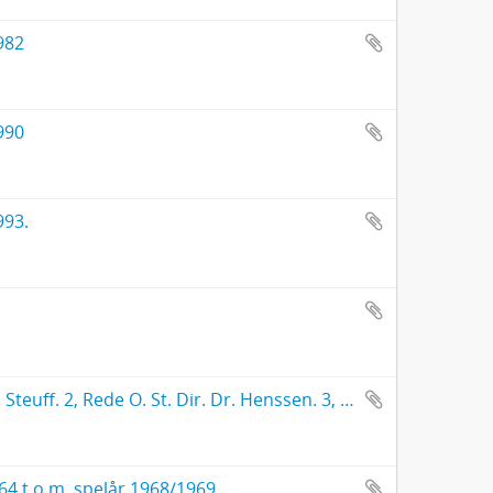
982
990
993.
10.12 1966: Neuss/Rheinland - Nelly-Sachs-Feier. 1, Musik von F. J. Steuff. 2, Rede O. St. Dir. Dr. Henssen. 3, Rede Oberbürgermeister P. W. Kallen. 4, Festvortrag Dr. Helmut Jendreiek. 1 band.
964 t.o.m. spelår 1968/1969