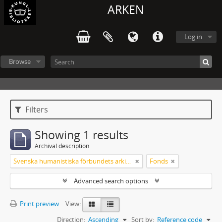
ARKEN
Log in
Browse
Filters
Showing 1 results
Archival description
Svenska humanistiska förbundets arkiv: handlingar 2003-2012
Fonds
Advanced search options
Print preview
View:
Direction:
Ascending
Sort by:
Reference code