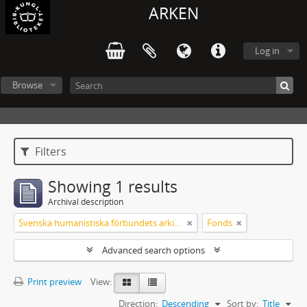
ARKEN
Log in
Browse
Filters
Showing 1 results
Archival description
Svenska humanistiska förbundets arkiv: handlingar 2003-2012
Fonds
Advanced search options
Print preview
View:
Direction:
Descending
Sort by:
Title