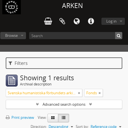
ARKEN
Log in
Browse
Filters
Showing 1 results
Archival description
Svenska humanistiska förbundets arkiv: handlingar 2003-2012
Fonds
Advanced search options
Print preview
View:
Direction:
Descending
Sort by:
Reference code