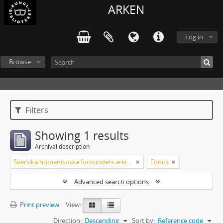
ARKEN
Log in
Browse
Filters
Showing 1 results
Archival description
Svenska humanistiska förbundets arkiv: handlingar 2003-2012
Fonds
Advanced search options
Print preview
View:
Direction:
Descending
Sort by:
Reference code