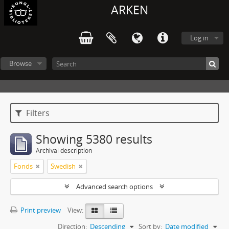
ARKEN
Log in
Browse
Filters
Showing 5380 results
Archival description
Fonds
Swedish
Advanced search options
Print preview
View:
Direction:
Descending
Sort by:
Date modified