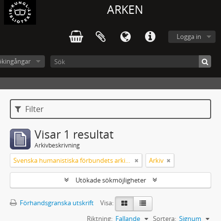
ARKEN
Logga in
ökingångar
Filter
Visar 1 resultat
Arkivbeskrivning
Svenska humanistiska förbundets arkiv: handlingar 2003-2012
Arkiv
Utökade sökmöjligheter
Förhandsgranska utskrift
Visa:
Riktning:
Fallande
Sortera:
Signum