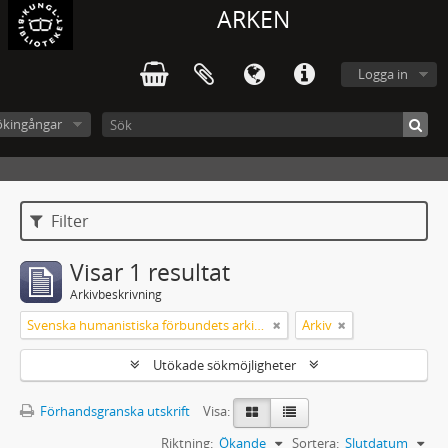
ARKEN
Logga in
ökingångar
Filter
Visar 1 resultat
Arkivbeskrivning
Svenska humanistiska förbundets arkiv: handlingar 2003-2012
Arkiv
Utökade sökmöjligheter
Förhandsgranska utskrift
Visa:
Riktning:
Ökande
Sortera:
Slutdatum